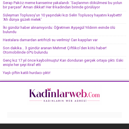
Serap Paköz meme kanserine yakalandı: ‘Saçlarımın dökülmesi bu yolun
bir parçası!’ Aman dikkat! Her 8 kadından birinde görülüyor
Süleyman Toplusoy’un 10 yaşındaki kızı Selin Toplusoy hayatını kaybetti!
‘Ah dünya güzeli melek’
İki gündür haber alınamıyordu: Öğretmen Ayşegül Yıldırım evinde ölü
bulundu
Hastalara damardan antifrizli su verilmiş! Can kayıpları var
Son dakika… 3 gündür aranan Mehmet Çiftlikci’den kötü haber!
Otomobilinde öl*ü bulundu
Genç kız 17 yıl önce kaybolmuştu! Kan donduran gerçek ortaya çıktı: Eski
enişte her şeyi itiraf etti
Yaşlı çiftin katili hurdacı çıktı!