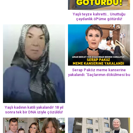
Yaşlı teyze kahretti… Unuttuğu
çaydanlık öl*üme götürdü!
Serap Paköz meme kanserine
yakalandı: ‘Saçlarımın dökülmesi bu
yolun bir parçası!’ Aman dikkat!
Her 8 kadından birinde görülüyor
Yaşlı kadının katili yakalandı! 18 yıl
sonra tek bir DNA iziyle çözüldü!