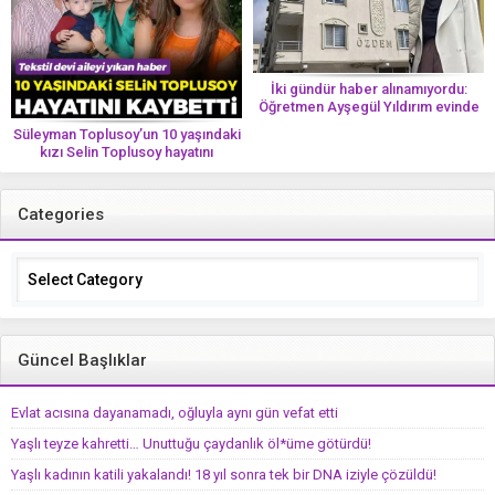
İki gündür haber alınamıyordu:
Öğretmen Ayşegül Yıldırım evinde
ölü bulundu
Süleyman Toplusoy’un 10 yaşındaki
kızı Selin Toplusoy hayatını
kaybetti! ‘Ah dünya güzeli melek’
Categories
Categories
Güncel Başlıklar
Evlat acısına dayanamadı, oğluyla aynı gün vefat etti
Yaşlı teyze kahretti… Unuttuğu çaydanlık öl*üme götürdü!
Yaşlı kadının katili yakalandı! 18 yıl sonra tek bir DNA iziyle çözüldü!