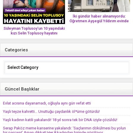
İki gündür haber alınamıyordu:
Öğretmen Ayşegül Yıldırım evinde
ölü bulundu
Süleyman Toplusoy’un 10 yaşındaki
kızı Selin Toplusoy hayatını
kaybetti! ‘Ah dünya güzeli melek’
Categories
Categories
Güncel Başlıklar
Evlat acısına dayanamadı, oğluyla aynı gün vefat etti
Yaşlı teyze kahretti… Unuttuğu çaydanlık öl*üme götürdü!
Yaşlı kadının katili yakalandı! 18 yıl sonra tek bir DNA iziyle çözüldü!
Serap Paköz meme kanserine yakalandı: ‘Saçlarımın dökülmesi bu yolun
bir parçası!’ Aman dikkat! Her 8 kadından birinde görülüyor