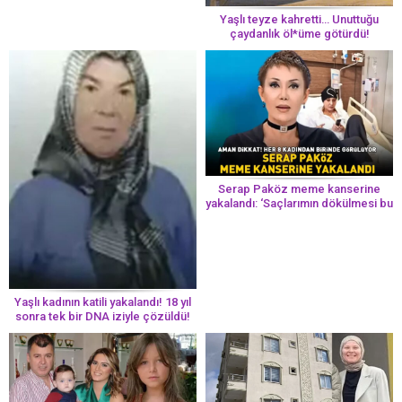
Yaşlı teyze kahretti… Unuttuğu
çaydanlık öl*üme götürdü!
Serap Paköz meme kanserine
yakalandı: ‘Saçlarımın dökülmesi bu
yolun bir parçası!’ Aman dikkat!
Her 8 kadından birinde görülüyor
Yaşlı kadının katili yakalandı! 18 yıl
sonra tek bir DNA iziyle çözüldü!