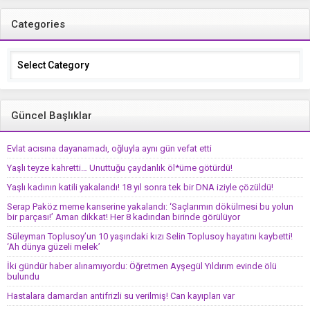
Categories
Categories
Güncel Başlıklar
Evlat acısına dayanamadı, oğluyla aynı gün vefat etti
Yaşlı teyze kahretti… Unuttuğu çaydanlık öl*üme götürdü!
Yaşlı kadının katili yakalandı! 18 yıl sonra tek bir DNA iziyle çözüldü!
Serap Paköz meme kanserine yakalandı: ‘Saçlarımın dökülmesi bu yolun
bir parçası!’ Aman dikkat! Her 8 kadından birinde görülüyor
Süleyman Toplusoy’un 10 yaşındaki kızı Selin Toplusoy hayatını kaybetti!
‘Ah dünya güzeli melek’
İki gündür haber alınamıyordu: Öğretmen Ayşegül Yıldırım evinde ölü
bulundu
Hastalara damardan antifrizli su verilmiş! Can kayıpları var