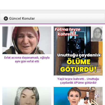
Güncel Konular
Evlat acısına dayanamadı, oğluyla
aynı gün vefat etti
Yaşlı teyze kahretti… Unuttuğu
çaydanlık öl*üme götürdü!