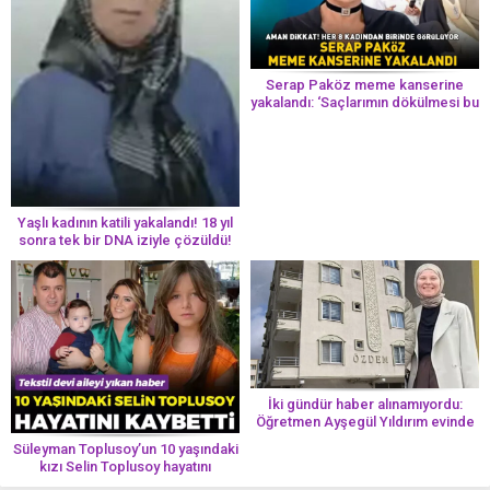
Serap Paköz meme kanserine
yakalandı: ‘Saçlarımın dökülmesi bu
yolun bir parçası!’ Aman dikkat!
Her 8 kadından birinde görülüyor
Yaşlı kadının katili yakalandı! 18 yıl
sonra tek bir DNA iziyle çözüldü!
İki gündür haber alınamıyordu:
Öğretmen Ayşegül Yıldırım evinde
ölü bulundu
Süleyman Toplusoy’un 10 yaşındaki
kızı Selin Toplusoy hayatını
kaybetti! ‘Ah dünya güzeli melek’