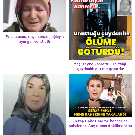
Evlat acısına dayanamadı, oğluyla
aynı gün vefat etti
Yaşlı teyze kahretti… Unuttuğu
çaydanlık öl*üme götürdü!
Serap Paköz meme kanserine
yakalandı: ‘Saçlarımın dökülmesi bu
yolun bir parçası!’ Aman dikkat!