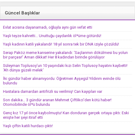
Güncel Başlıklar
Evlat acısına dayanamadı, oğluyla aynı gün vefat etti
Yaşlı teyze kahretti… Unuttuğu çaydanlık öl*üme götürdü!
Yaşlı kadının katili yakalandı! 18 yıl sonra tek bir DNA iziyle çözüldü!
Serap Paköz meme kanserine yakalandı: ‘Saçlarımın dökülmesi bu yolun
bir parçası!’ Aman dikkat! Her 8 kadından birinde görülüyor
Süleyman Toplusoy’un 10 yaşındaki kızı Selin Toplusoy hayatını kaybetti!
‘Ah dünya güzeli melek’
İki gündür haber alınamıyordu: Öğretmen Ayşegül Yıldırım evinde ölü
bulundu
Hastalara damardan antifrizli su verilmiş! Can kayıpları var
Son dakika… 3 gündür aranan Mehmet Çiftlikci’den kötü haber!
Otomobilinde öl*ü bulundu
Genç kız 17 yıl önce kaybolmuştu! Kan donduran gerçek ortaya çıktı: Eski
enişte her şeyi itiraf etti
Yaşlı çiftin katili hurdacı çıktı!