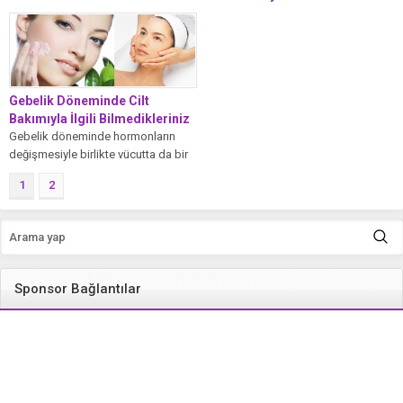
dakikasıydı’
Ancak bazı kişilerde terleme aynı
Gökdeniz bebek, nadir görülen
zamanda kötü kokuya...
Harlequin tipi iktiyozis hastalığı ile
dünyaya geldi. Annesi onun minicik
elini...
Gebelik Döneminde Cilt
Bakımıyla İlgili Bilmedikleriniz
Gebelik döneminde hormonların
değişmesiyle birlikte vücutta da bir
takım değişiklikler meydana gelir.
1
2
Cilt elastikiyetini kaybeder,...
Sponsor Bağlantılar