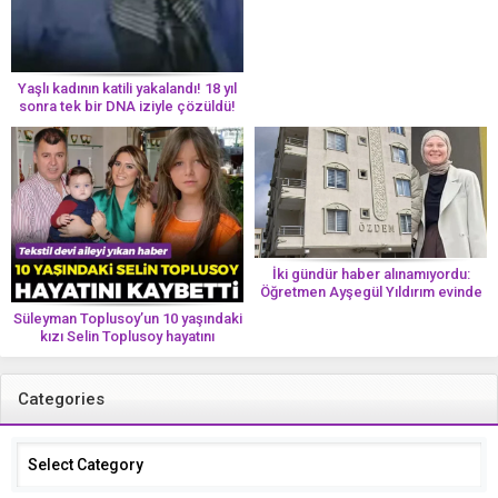
Her 8 kadından birinde görülüyor
Yaşlı kadının katili yakalandı! 18 yıl
sonra tek bir DNA iziyle çözüldü!
İki gündür haber alınamıyordu:
Öğretmen Ayşegül Yıldırım evinde
ölü bulundu
Süleyman Toplusoy’un 10 yaşındaki
kızı Selin Toplusoy hayatını
kaybetti! ‘Ah dünya güzeli melek’
Categories
Categories