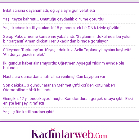
Evlat acısına dayanamadı, oğluyla aynı gün vefat etti
Yaşlı teyze kahretti… Unuttuğu çaydanlık öl*üme götürdü!
Yaşlı kadının katili yakalandı! 18 yıl sonra tek bir DNA iziyle çözüldü!
Serap Paköz meme kanserine yakalandı: ‘Saçlarımın dökülmesi bu yolun
bir parçası!’ Aman dikkat! Her 8 kadından birinde görülüyor
Süleyman Toplusoy’un 10 yaşındaki kızı Selin Toplusoy hayatını kaybetti!
‘Ah dünya güzeli melek’
İki gündür haber alınamıyordu: Öğretmen Ayşegül Yıldırım evinde ölü
bulundu
Hastalara damardan antifrizli su verilmiş! Can kayıpları var
Son dakika… 3 gündür aranan Mehmet Çiftlikci’den kötü haber!
Otomobilinde öl*ü bulundu
Genç kız 17 yıl önce kaybolmuştu! Kan donduran gerçek ortaya çıktı: Eski
enişte her şeyi itiraf etti
Yaşlı çiftin katili hurdacı çıktı!