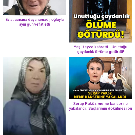
Evlat acısına dayanamadı, oğluyla
aynı gün vefat etti
Yaşlı teyze kahretti… Unuttuğu
çaydanlık öl*üme götürdü!
Serap Paköz meme kanserine
yakalandı: ‘Saçlarımın dökülmesi bu
yolun bir parçası!’ Aman dikkat!
Her 8 kadından birinde görülüyor