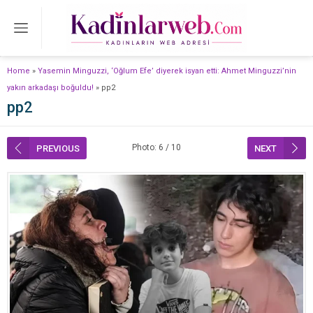
Home
»
Yasemin Minguzzi, ‘Oğlum Efe’ diyerek isyan etti: Ahmet Minguzzi’nin
yakın arkadaşı boğuldu!
»
pp2
pp2
Photo: 6 / 10
PREVIOUS
NEXT