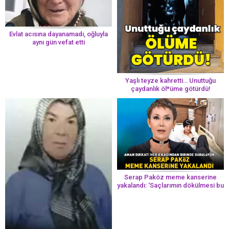
Evlat acısına dayanamadı, oğluyla
aynı gün vefat etti
Yaşlı teyze kahretti… Unuttuğu
çaydanlık öl*üme götürdü!
Serap Paköz meme kanserine
yakalandı: ‘Saçlarımın dökülmesi bu
yolun bir parçası!’ Aman dikkat!
Her 8 kadından birinde görülüyor