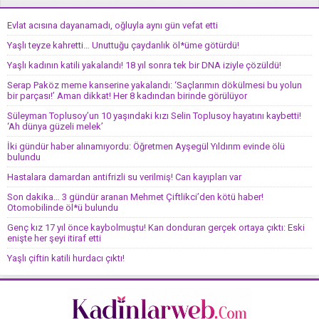
Evlat acısına dayanamadı, oğluyla aynı gün vefat etti
Yaşlı teyze kahretti… Unuttuğu çaydanlık öl*üme götürdü!
Yaşlı kadının katili yakalandı! 18 yıl sonra tek bir DNA iziyle çözüldü!
Serap Paköz meme kanserine yakalandı: ‘Saçlarımın dökülmesi bu yolun
bir parçası!’ Aman dikkat! Her 8 kadından birinde görülüyor
Süleyman Toplusoy’un 10 yaşındaki kızı Selin Toplusoy hayatını kaybetti!
‘Ah dünya güzeli melek’
İki gündür haber alınamıyordu: Öğretmen Ayşegül Yıldırım evinde ölü
bulundu
Hastalara damardan antifrizli su verilmiş! Can kayıpları var
Son dakika… 3 gündür aranan Mehmet Çiftlikci’den kötü haber!
Otomobilinde öl*ü bulundu
Genç kız 17 yıl önce kaybolmuştu! Kan donduran gerçek ortaya çıktı: Eski
enişte her şeyi itiraf etti
Yaşlı çiftin katili hurdacı çıktı!