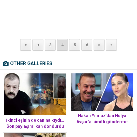
«
<
3
4
5
6
>
»
OTHER GALLERIES
Hakan Yılmaz’dan Hülya
İkinci eşinin de canına kıydı…
Avşar’a simitli gönderme
Son paylaşımı kan dondurdu