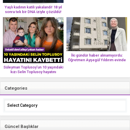
Yaşlı kadının katili yakalandı! 18 yıl
sonra tek bir DNA iziyle çözüldü!
İki gündür haber alınamıyordu:
Öğretmen Ayşegül Yıldırım evinde
ölü bulundu
Süleyman Toplusoy’un 10 yaşındaki
kızı Selin Toplusoy hayatını
kaybetti! ‘Ah dünya güzeli melek’
Categories
Categories
Güncel Başlıklar