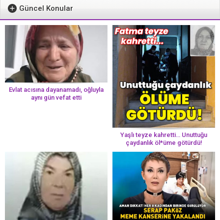
Güncel Konular
Evlat acısına dayanamadı, oğluyla
aynı gün vefat etti
Yaşlı teyze kahretti… Unuttuğu
çaydanlık öl*üme götürdü!