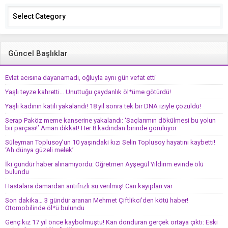
Categories
Güncel Başlıklar
Evlat acısına dayanamadı, oğluyla aynı gün vefat etti
Yaşlı teyze kahretti… Unuttuğu çaydanlık öl*üme götürdü!
Yaşlı kadının katili yakalandı! 18 yıl sonra tek bir DNA iziyle çözüldü!
Serap Paköz meme kanserine yakalandı: ‘Saçlarımın dökülmesi bu yolun
bir parçası!’ Aman dikkat! Her 8 kadından birinde görülüyor
Süleyman Toplusoy’un 10 yaşındaki kızı Selin Toplusoy hayatını kaybetti!
‘Ah dünya güzeli melek’
İki gündür haber alınamıyordu: Öğretmen Ayşegül Yıldırım evinde ölü
bulundu
Hastalara damardan antifrizli su verilmiş! Can kayıpları var
Son dakika… 3 gündür aranan Mehmet Çiftlikci’den kötü haber!
Otomobilinde öl*ü bulundu
Genç kız 17 yıl önce kaybolmuştu! Kan donduran gerçek ortaya çıktı: Eski