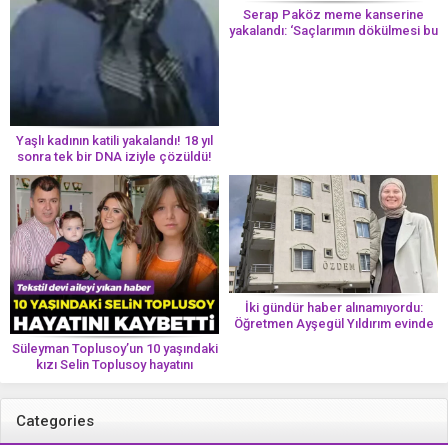
Serap Paköz meme kanserine
yakalandı: ‘Saçlarımın dökülmesi bu
yolun bir parçası!’ Aman dikkat!
Her 8 kadından birinde görülüyor
Yaşlı kadının katili yakalandı! 18 yıl
sonra tek bir DNA iziyle çözüldü!
İki gündür haber alınamıyordu:
Öğretmen Ayşegül Yıldırım evinde
ölü bulundu
Süleyman Toplusoy’un 10 yaşındaki
kızı Selin Toplusoy hayatını
kaybetti! ‘Ah dünya güzeli melek’
Categories