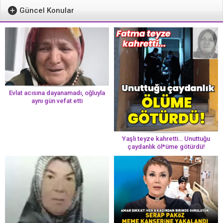
Güncel Konular
Evlat acısına dayanamadı, oğluyla
aynı gün vefat etti
Yaşlı teyze kahretti… Unuttuğu
çaydanlık öl*üme götürdü!