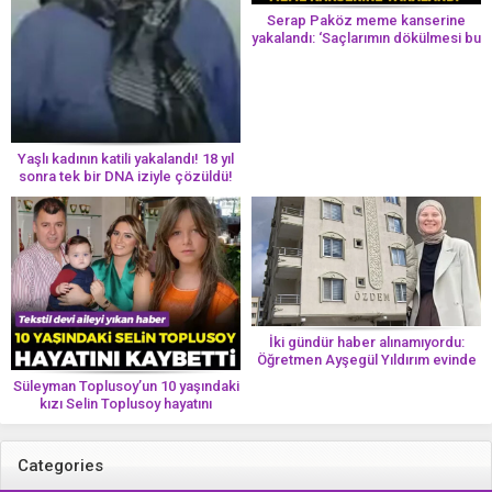
Serap Paköz meme kanserine
yakalandı: ‘Saçlarımın dökülmesi bu
yolun bir parçası!’ Aman dikkat!
Her 8 kadından birinde görülüyor
Yaşlı kadının katili yakalandı! 18 yıl
sonra tek bir DNA iziyle çözüldü!
İki gündür haber alınamıyordu:
Öğretmen Ayşegül Yıldırım evinde
ölü bulundu
Süleyman Toplusoy’un 10 yaşındaki
kızı Selin Toplusoy hayatını
kaybetti! ‘Ah dünya güzeli melek’
Categories