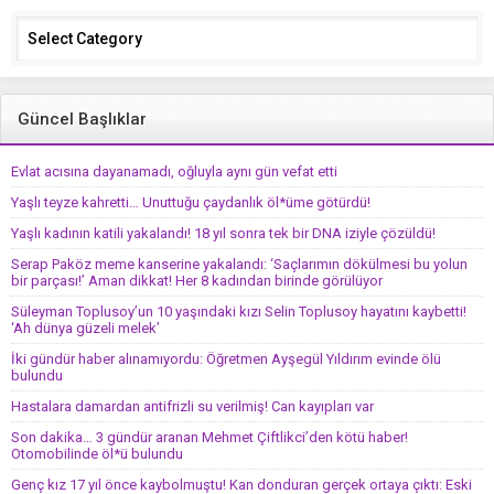
Categories
Güncel Başlıklar
Evlat acısına dayanamadı, oğluyla aynı gün vefat etti
Yaşlı teyze kahretti… Unuttuğu çaydanlık öl*üme götürdü!
Yaşlı kadının katili yakalandı! 18 yıl sonra tek bir DNA iziyle çözüldü!
Serap Paköz meme kanserine yakalandı: ‘Saçlarımın dökülmesi bu yolun
bir parçası!’ Aman dikkat! Her 8 kadından birinde görülüyor
Süleyman Toplusoy’un 10 yaşındaki kızı Selin Toplusoy hayatını kaybetti!
‘Ah dünya güzeli melek’
İki gündür haber alınamıyordu: Öğretmen Ayşegül Yıldırım evinde ölü
bulundu
Hastalara damardan antifrizli su verilmiş! Can kayıpları var
Son dakika… 3 gündür aranan Mehmet Çiftlikci’den kötü haber!
Otomobilinde öl*ü bulundu
Genç kız 17 yıl önce kaybolmuştu! Kan donduran gerçek ortaya çıktı: Eski