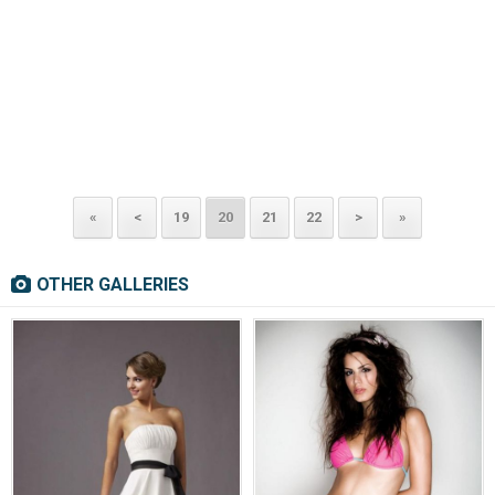
«
<
19
20
21
22
>
»
OTHER GALLERIES