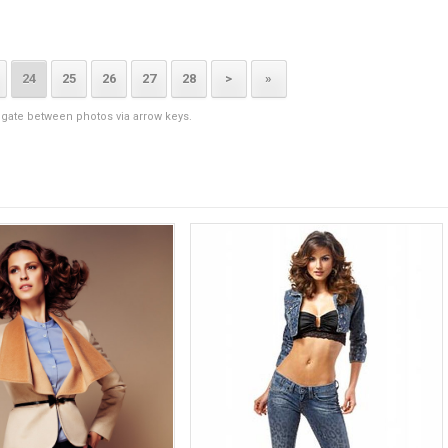
24
25
26
27
28
>
»
igate between photos via arrow keys.