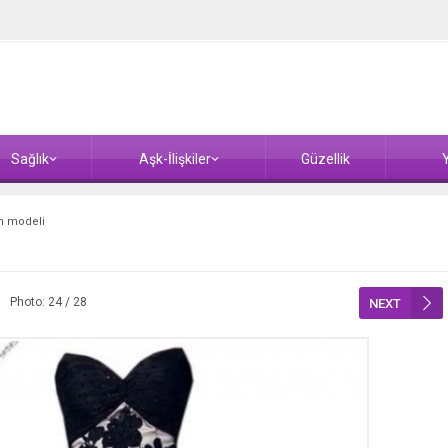
Sağlık
Aşk-İlişkiler
Güzellik
Y
n modeli
Photo: 24 / 28
NEXT