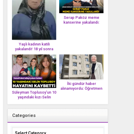
Serap Paköz meme
kanserine yakalandı:
‘Saçlarımın dökülmesi bu
yolun bir parçası!’ Aman
dikkat! Her 8 kadından
birinde görülüyor
Yaşlı kadının katili
yakalandı! 18 yıl sonra
tek bir DNA iziyle
çözüldü!
İki gündür haber
alınamıyordu: Öğretmen
Süleyman Toplusoy’un 10
Ayşegül Yıldırım evinde
yaşındaki kızı Selin
ölü bulundu
Toplusoy hayatını
kaybetti! ‘Ah dünya
güzeli melek’
Categories
Categories