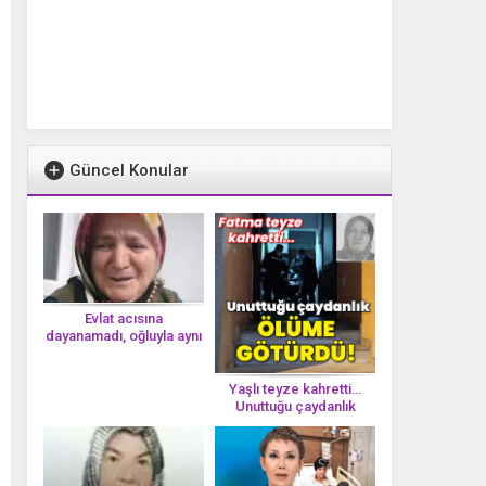
Güncel Konular
Evlat acısına
dayanamadı, oğluyla aynı
gün vefat etti
Yaşlı teyze kahretti…
Unuttuğu çaydanlık
öl*üme götürdü!