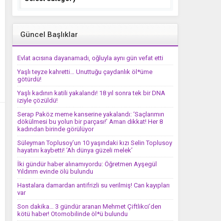
Güncel Başlıklar
Evlat acısına dayanamadı, oğluyla aynı gün vefat etti
Yaşlı teyze kahretti… Unuttuğu çaydanlık öl*üme
götürdü!
Yaşlı kadının katili yakalandı! 18 yıl sonra tek bir DNA
iziyle çözüldü!
Serap Paköz meme kanserine yakalandı: ‘Saçlarımın
dökülmesi bu yolun bir parçası!’ Aman dikkat! Her 8
kadından birinde görülüyor
Süleyman Toplusoy’un 10 yaşındaki kızı Selin Toplusoy
hayatını kaybetti! ‘Ah dünya güzeli melek’
İki gündür haber alınamıyordu: Öğretmen Ayşegül
Yıldırım evinde ölü bulundu
Hastalara damardan antifrizli su verilmiş! Can kayıpları
var
Son dakika… 3 gündür aranan Mehmet Çiftlikci’den
kötü haber! Otomobilinde öl*ü bulundu