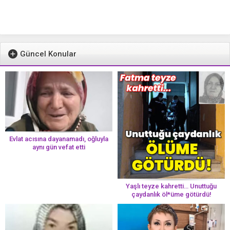
Güncel Konular
Evlat acısına dayanamadı, oğluyla
aynı gün vefat etti
Yaşlı teyze kahretti… Unuttuğu
çaydanlık öl*üme götürdü!