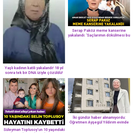
Serap Paköz meme kanserine
yakalandı: ‘Saçlarımın dökülmesi bu
yolun bir parçası!’ Aman dikkat!
Her 8 kadından birinde görülüyor
Yaşlı kadının katili yakalandı! 18 yıl
sonra tek bir DNA iziyle çözüldü!
İki gündür haber alınamıyordu:
Öğretmen Ayşegül Yıldırım evinde
ölü bulundu
Süleyman Toplusoy’un 10 yaşındaki