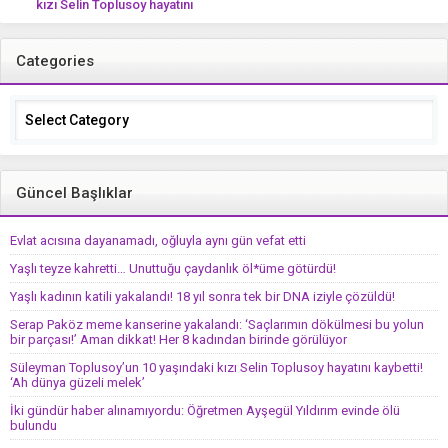
kızı Selin Toplusoy hayatını
kaybetti! ‘Ah dünya güzeli melek’
Categories
Categories
Güncel Başlıklar
Evlat acısına dayanamadı, oğluyla aynı gün vefat etti
Yaşlı teyze kahretti… Unuttuğu çaydanlık öl*üme götürdü!
Yaşlı kadının katili yakalandı! 18 yıl sonra tek bir DNA iziyle çözüldü!
Serap Paköz meme kanserine yakalandı: ‘Saçlarımın dökülmesi bu yolun
bir parçası!’ Aman dikkat! Her 8 kadından birinde görülüyor
Süleyman Toplusoy’un 10 yaşındaki kızı Selin Toplusoy hayatını kaybetti!
‘Ah dünya güzeli melek’
İki gündür haber alınamıyordu: Öğretmen Ayşegül Yıldırım evinde ölü
bulundu