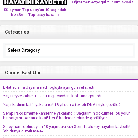
Öğretmen Ayşegül Yıldırım evinde
ölü bulundu
Süleyman Toplusoy’un 10 yaşındaki
kızı Selin Toplusoy hayatını
kaybetti! ‘Ah dünya güzeli melek’
Categories
Categories
Güncel Başlıklar
Evlat acısına dayanamadı, oğluyla aynı gün vefat etti
Yaşlı teyze kahretti… Unuttuğu çaydanlık öl*üme götürdü!
Yaşlı kadının katili yakalandı! 18 yıl sonra tek bir DNA iziyle çözüldü!
Serap Paköz meme kanserine yakalandı: ‘Saçlarımın dökülmesi bu yolun
bir parçası!’ Aman dikkat! Her 8 kadından birinde görülüyor
Süleyman Toplusoy’un 10 yaşındaki kızı Selin Toplusoy hayatını kaybetti!
‘Ah dünya güzeli melek’