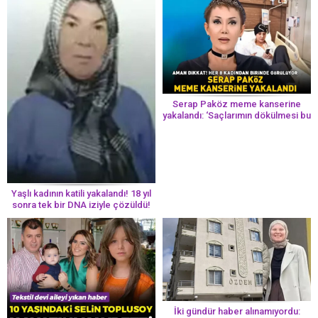
Serap Paköz meme kanserine
yakalandı: ‘Saçlarımın dökülmesi bu
yolun bir parçası!’ Aman dikkat!
Her 8 kadından birinde görülüyor
Yaşlı kadının katili yakalandı! 18 yıl
sonra tek bir DNA iziyle çözüldü!
İki gündür haber alınamıyordu: