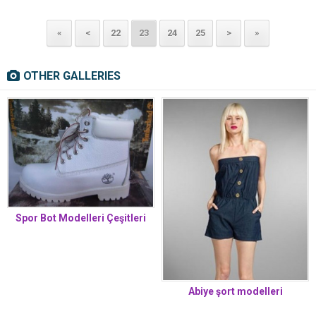
«
<
22
23
24
25
>
»
OTHER GALLERIES
Spor Bot Modelleri Çeşitleri
Abiye şort modelleri