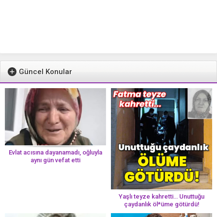
Güncel Konular
Evlat acısına dayanamadı, oğluyla
aynı gün vefat etti
Yaşlı teyze kahretti… Unuttuğu
çaydanlık öl*üme götürdü!