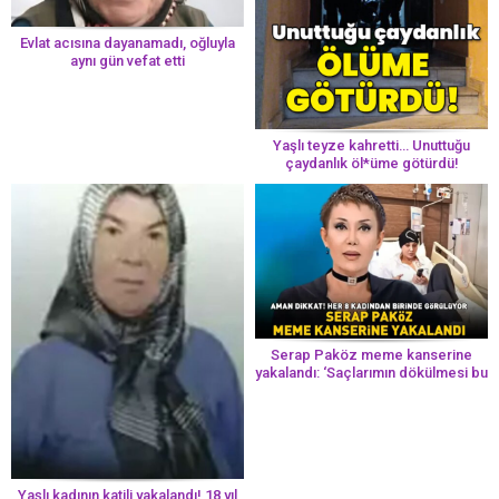
Evlat acısına dayanamadı, oğluyla
aynı gün vefat etti
Yaşlı teyze kahretti… Unuttuğu
çaydanlık öl*üme götürdü!
Serap Paköz meme kanserine
yakalandı: ‘Saçlarımın dökülmesi bu
yolun bir parçası!’ Aman dikkat!
Her 8 kadından birinde görülüyor
Yaşlı kadının katili yakalandı! 18 yıl