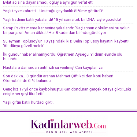
Evlat acısına dayanamadı, oğluyla aynı gün vefat etti
Yaşlı teyze kahretti… Unuttuğu çaydanlık öl*üme götürdü!
Yaşlı kadının katili yakalandı! 18 yıl sonra tek bir DNA iziyle çözüldü!
Serap Paköz meme kanserine yakalandı: ‘Saçlarımın dökülmesi bu yolun
bir parçası!’ Aman dikkat! Her 8 kadından birinde görülüyor
Süleyman Toplusoy’un 10 yaşındaki kızı Selin Toplusoy hayatını kaybetti!
‘Ah dünya güzeli melek’
İki gündür haber alınamıyordu: Öğretmen Ayşegül Yıldırım evinde ölü
bulundu
Hastalara damardan antifrizli su verilmiş! Can kayıpları var
Son dakika… 3 gündür aranan Mehmet Çiftlikci’den kötü haber!
Otomobilinde öl*ü bulundu
Genç kız 17 yıl önce kaybolmuştu! Kan donduran gerçek ortaya çıktı: Eski
enişte her şeyi itiraf etti
Yaşlı çiftin katili hurdacı çıktı!