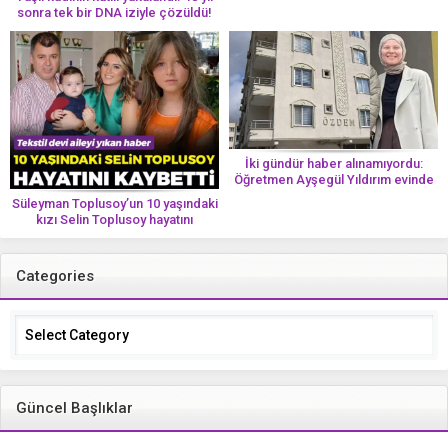
sonra tek bir DNA iziyle çözüldü!
İki gündür haber alınamıyordu:
Öğretmen Ayşegül Yıldırım evinde
ölü bulundu
Süleyman Toplusoy’un 10 yaşındaki
kızı Selin Toplusoy hayatını
kaybetti! ‘Ah dünya güzeli melek’
Categories
Categories
Güncel Başlıklar