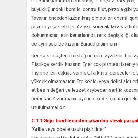
C.l. Yumuşak kasap etlerinde, 1 parça 2 porsiyon,
büyüklüğündeki bonfile, contre filet, pirzola gibi 
Tavanın önceden kızdırılmış olması en önemli şarttı
pişirmeyi çok etkiler. Az yağ konarak tava kızdırılı
dokunmadan, etin kenarlarında renk değişikliği olu
de aym şekilde kızarır. Burada pişirmenin
derecesi müşterinin isteğine göre ayarlanır. Etin az
Piştikçe sertlik kazanır. Eğer çok pişmesi isteniyors
Pişirme için dakika vermek, farklı ısı dereceleri o
yüksek olmamasıdır. Ete kesici veya delici aletler
et besin değeri ve lezzet kaybeder, sertlik kazanı
demektir. Kızartmanın uygun ölçüde olması gerekir. 
unutulmamalıdır.
C.1.1 Sığır bonfilesinden çıkarılan steak parçal
“Grille veya poelle usulü pişirilirler”
Chateaubriand (şatobiryan) = 380-400 gram ağırlık