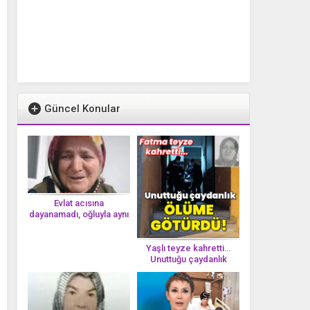
Güncel Konular
Evlat acısına
dayanamadı, oğluyla aynı
gün vefat etti
Yaşlı teyze kahretti…
Unuttuğu çaydanlık
öl*üme götürdü!