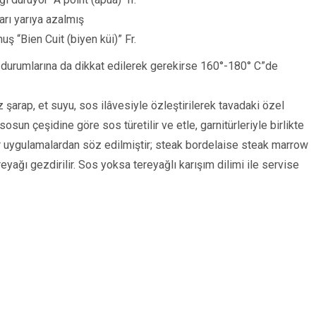
rı yarıya azalmış
 “Bien Cuit (biyen küi)” Fr.
 durumlarına da dikkat edilerek gerekirse 160°-180° C”de
z şarap, et suyu, sos ilâvesiyle özleştirilerek tavadaki özel
sosun çeşidine göre sos türetilir ve etle, garnitürleriyle birlikte
tür uygulamalardan söz edilmiştir; steak bordelaise steak marrow
eyağı gezdirilir. Sos yoksa tereyağlı karışım dilimi ile servise