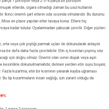
 1 parça 1 porsiyon veya 2-3-4 parça bir porsiyon
yumuşak etlerde, ızgara olmadığı zaman bu usul kullanılır.
r. İkinci önemli şart etlerin oda ısısında olmalarıdır. Bu durumu
r, Mise en place yapılan etler tavaya konur. Etlere hiç
ncaya kadar tutulur. Oyalanmadan çabucak çevrilir. Diğer yüzleri
, orta veya çok piştiği parmak uçları ile dokunularak anlaşılır.
a bir defa daha fazla çevrilebilir. Etin iç kısımları pişmiş olur.
lacağı için doğru olmaz. Önemli olan ısının düşük veya aşın
le kesinlikle dokunulmamahdır, delinen yerden etin suyu boşalır,
r. Fazla kızartma, etin bir kısmının yanarak kayba uğraması
Bu tip kızartmaların insan sağlığı, için zararlı olduğu da
arı;
ta, 1 parça 2 porsiyon