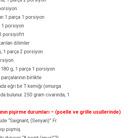
porsiyon
ın 1 parça 1 porsiyon
a 1 porsiyon
1 porsiyöfrt
arılan dilimler
, 1 parça 2 porsiyon
orsiyon
-180 g, 1 parça 1 porsiyon
parçalarının birlikte
tada eğri bir T kemiği (omurga
rada bulunur. 250 gram civarında, 1
nın pişirme durumları – (poelle ve grille usullerinde)
tüde “Saignant, (Senyan)” Fr.
ışı pişmiş
 duruyor “A point (apua)”Tr.