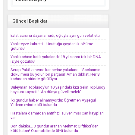
Güncel Başlıklar
Evlat acısına dayanamadı, oğluyla aynı gün vefat etti
Yaşlı teyze kahretti… Unuttuğu çaydanlık öl*üme
götürdü!
Yaşlı kadının katili yakalandı! 18 yıl sonra tek bir DNA
iziyle çözüldü!
Serap Paköz meme kanserine yakalandı: ‘Saçlarımın
dökülmesi bu yolun bir parçası!’ Aman dikkat! Her 8
kadından birinde görülüyor
Süleyman Toplusoy’un 10 yaşındaki kızı Selin Toplusoy
hayatını kaybetti! ‘Ah dünya güzeli melek’
İki gündür haber alınamıyordu: Öğretmen Ayşegül
Yıldırım evinde ölü bulundu
Hastalara damardan antifrizli su verilmiş! Can kayıpları
var
Son dakika… 3 gündür aranan Mehmet Çiftlikci’den
kötü haber! Otomobilinde öl*ü bulundu