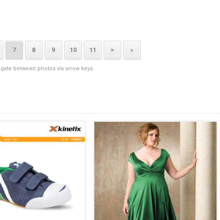
7
8
9
10
11
>
»
igate between photos via arrow keys.