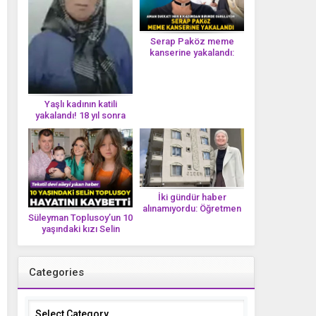
Serap Paköz meme
kanserine yakalandı:
‘Saçlarımın dökülmesi bu
yolun bir parçası!’ Aman
dikkat! Her 8 kadından
birinde görülüyor
Yaşlı kadının katili
yakalandı! 18 yıl sonra
tek bir DNA iziyle
çözüldü!
İki gündür haber
alınamıyordu: Öğretmen
Süleyman Toplusoy’un 10
Ayşegül Yıldırım evinde
yaşındaki kızı Selin
ölü bulundu
Toplusoy hayatını
kaybetti! ‘Ah dünya
güzeli melek’
Categories
Categories