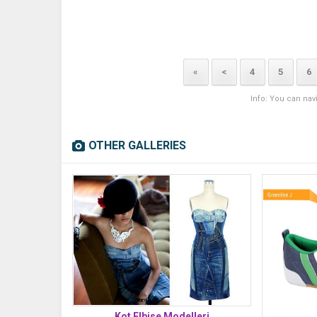
«
<
4
5
6
Info: You can nav
OTHER GALLERIES
Kot Elbise Modelleri