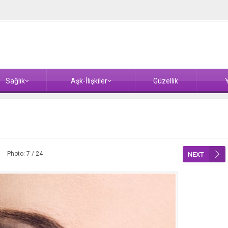
Sağlık
Aşk-İlişkiler
Güzellik
Y
Photo: 7 / 24
NEXT