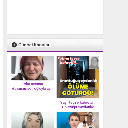
Güncel Konular
Evlat acısına
dayanamadı, oğluyla aynı
gün vefat etti
Yaşlı teyze kahretti…
Unuttuğu çaydanlık
öl*üme götürdü!