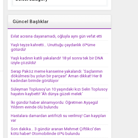
Güncel Başlıklar
Evlat acısına dayanamadı, oğluyla aynı gün vefat etti
Yaşlı teyze kahretti… Unuttuğu çaydanlık öl*üme
götürdü!
Yaşlı kadının katili yakalandı! 18 yıl sonra tek bir DNA
iziyle çözüldü!
Serap Paköz meme kanserine yakalandı: ‘Saçlarımın
dökülmesi bu yolun bir parçası!’ Aman dikkat! Her 8
kadından birinde görülüyor
Süleyman Toplusoy’un 10 yaşındaki kızı Selin Toplusoy
hayatını kaybetti! ‘Ah dünya güzeli melek’
İki gündür haber alınamıyordu: Öğretmen Ayşegül
Yıldırım evinde ölü bulundu
Hastalara damardan antifrizli su verilmiş! Can kayıpları
var
Son dakika… 3 gündür aranan Mehmet Çiftlikci’den
kötü haber! Otomobilinde öl*ü bulundu