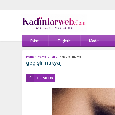
Evim
El İşleri
Moda
Home
»
Makyaj Önerileri
»
geçişli makyaj
geçişli makyaj
PREVIOUS