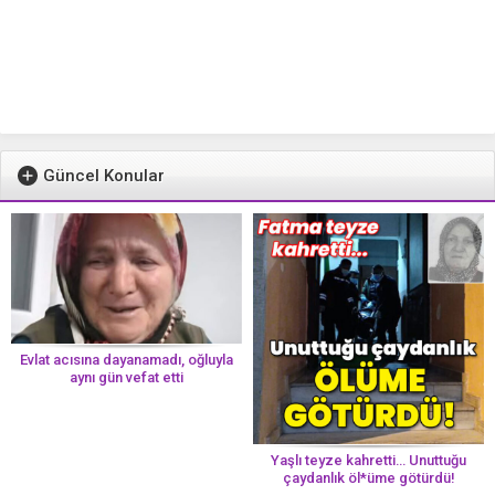
Güncel Konular
Evlat acısına dayanamadı, oğluyla
aynı gün vefat etti
Yaşlı teyze kahretti… Unuttuğu
çaydanlık öl*üme götürdü!