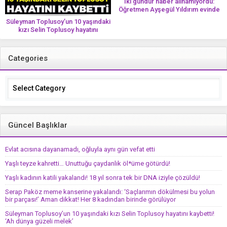
İki gündür haber alınamıyordu:
Öğretmen Ayşegül Yıldırım evinde
ölü bulundu
Süleyman Toplusoy’un 10 yaşındaki
kızı Selin Toplusoy hayatını
kaybetti! ‘Ah dünya güzeli melek’
Categories
Categories
Güncel Başlıklar
Evlat acısına dayanamadı, oğluyla aynı gün vefat etti
Yaşlı teyze kahretti… Unuttuğu çaydanlık öl*üme götürdü!
Yaşlı kadının katili yakalandı! 18 yıl sonra tek bir DNA iziyle çözüldü!
Serap Paköz meme kanserine yakalandı: ‘Saçlarımın dökülmesi bu yolun
bir parçası!’ Aman dikkat! Her 8 kadından birinde görülüyor
Süleyman Toplusoy’un 10 yaşındaki kızı Selin Toplusoy hayatını kaybetti!
‘Ah dünya güzeli melek’