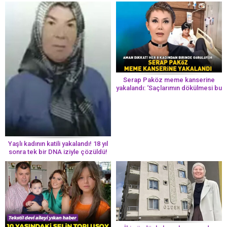
Serap Paköz meme kanserine
yakalandı: ‘Saçlarımın dökülmesi bu
yolun bir parçası!’ Aman dikkat!
Her 8 kadından birinde görülüyor
Yaşlı kadının katili yakalandı! 18 yıl
sonra tek bir DNA iziyle çözüldü!