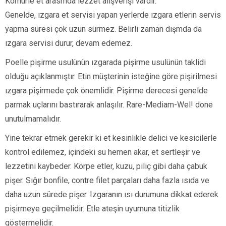
Kömürle et arasmda lezzet alışverişi vardır.
Genelde, ızgara et servisi yapan yerlerde ızgara etlerin servis
yapma süresi çok uzun sürmez. Belirli zaman dışmda da
ızgara servisi durur, devam edemez.
Poelle pişirme usulünün ızgarada pişirme usulünün taklidi
olduğu açıklanmıştır. Etin müşterinin isteğine göre pişirilmesi
ızgara pişirmede çok önemlidir. Pişirme derecesi genelde
parmak uçlarını bastırarak anlaşılır. Rare-Mediam-Wel! done
unutulmamalıdır.
Yine tekrar etmek gerekir ki et kesinlikle delici ve kesicilerle
kontrol edilemez, içindeki su hemen akar, et sertleşir ve
lezzetini kaybeder. Körpe etler, kuzu, piliç gibi daha çabuk
pişer. Sığır bonfile, contre filet parçaları daha fazla ısıda ve
daha uzun sürede pişer. Izgaranın ısı durumuna dikkat ederek
pişirmeye geçilmelidir. Etle ateşin uyumuna titizlik
göstermelidir.