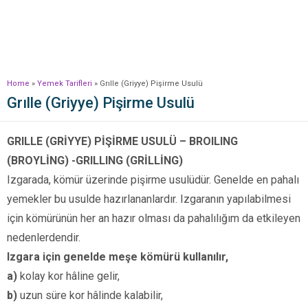
Home
»
Yemek Tarifleri
»
Grılle (Griyye) Pişirme Usulü
Grılle (Griyye) Pişirme Usulü
GRILLE (GRİYYE) PİŞİRME USULÜ – BROILING
(BROYLİNG) -GRILLING (GRİLLİNG)
Izgarada, kömür üzerinde pişirme usulüdür. Genelde en pahalı
yemekler bu usulde hazırlananlardır. Izgaranın yapılabilmesi
için kömürünün her an hazır olması da pahalılığım da etkileyen
nedenlerdendir.
Izgara için genelde meşe kömürü kullanılır,
a)
kolay kor hâline gelir,
b)
uzun süre kor hâlinde kalabilir,