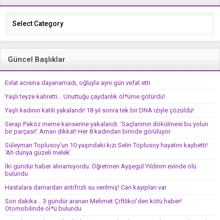
Categories
Güncel Başlıklar
Evlat acısına dayanamadı, oğluyla aynı gün vefat etti
Yaşlı teyze kahretti… Unuttuğu çaydanlık öl*üme götürdü!
Yaşlı kadının katili yakalandı! 18 yıl sonra tek bir DNA iziyle çözüldü!
Serap Paköz meme kanserine yakalandı: ‘Saçlarımın dökülmesi bu yolun
bir parçası!’ Aman dikkat! Her 8 kadından birinde görülüyor
Süleyman Toplusoy’un 10 yaşındaki kızı Selin Toplusoy hayatını kaybetti!
‘Ah dünya güzeli melek’
İki gündür haber alınamıyordu: Öğretmen Ayşegül Yıldırım evinde ölü
bulundu
Hastalara damardan antifrizli su verilmiş! Can kayıpları var
Son dakika… 3 gündür aranan Mehmet Çiftlikci’den kötü haber!
Otomobilinde öl*ü bulundu