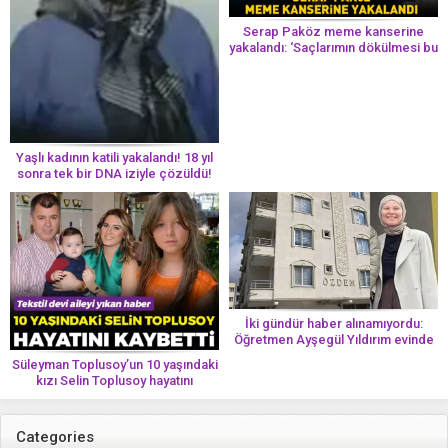
Serap Paköz meme kanserine
yakalandı: ‘Saçlarımın dökülmesi bu
yolun bir parçası!’ Aman dikkat!
Her 8 kadından birinde görülüyor
Yaşlı kadının katili yakalandı! 18 yıl
sonra tek bir DNA iziyle çözüldü!
İki gündür haber alınamıyordu:
Öğretmen Ayşegül Yıldırım evinde
ölü bulundu
Süleyman Toplusoy’un 10 yaşındaki
kızı Selin Toplusoy hayatını
kaybetti! ‘Ah dünya güzeli melek’
Categories