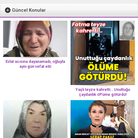
Güncel Konular
Evlat acısına dayanamadı, oğluyla
aynı gün vefat etti
Yaşlı teyze kahretti… Unuttuğu
çaydanlık öl*üme götürdü!