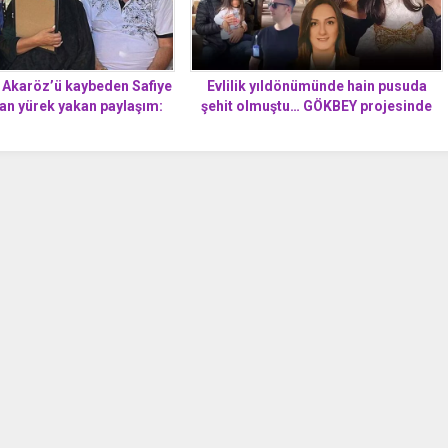
 Akaröz’ü kaybeden Safiye
Evlilik yıldönümünde hain pusuda
n yürek yakan paylaşım:
şehit olmuştu… GÖKBEY projesinde
lek oldun yavrum!
aktif rol aldığı ortaya çıktı ‘Benim
eşim kahraman’