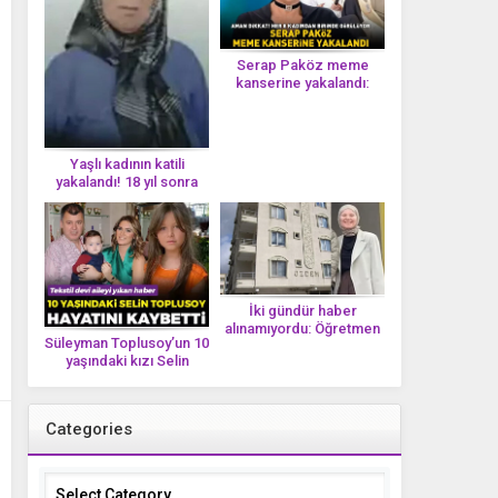
Serap Paköz meme
kanserine yakalandı:
‘Saçlarımın dökülmesi bu
yolun bir parçası!’ Aman
dikkat! Her 8 kadından
birinde görülüyor
Yaşlı kadının katili
yakalandı! 18 yıl sonra
tek bir DNA iziyle
çözüldü!
İki gündür haber
alınamıyordu: Öğretmen
Süleyman Toplusoy’un 10
Ayşegül Yıldırım evinde
yaşındaki kızı Selin
ölü bulundu
Toplusoy hayatını
kaybetti! ‘Ah dünya
güzeli melek’
Categories
Categories