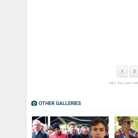
1
2
Info: You can nav
OTHER GALLERIES