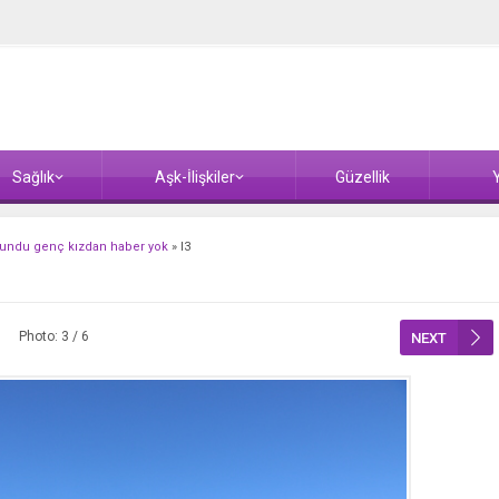
Sağlık
Aşk-İlişkiler
Güzellik
Y
bulundu genç kızdan haber yok
»
l3
Photo: 3 / 6
NEXT