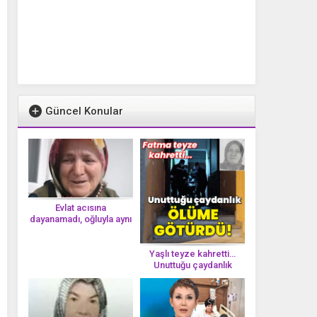
Güncel Konular
Evlat acısına
dayanamadı, oğluyla aynı
gün vefat etti
Yaşlı teyze kahretti…
Unuttuğu çaydanlık
öl*üme götürdü!