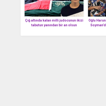
Çığ altında kalan milli judocunun ikizi
Oğlu Harun
tabutun yanından bir an olsun
Soyman’da
ayrılmadı
Me