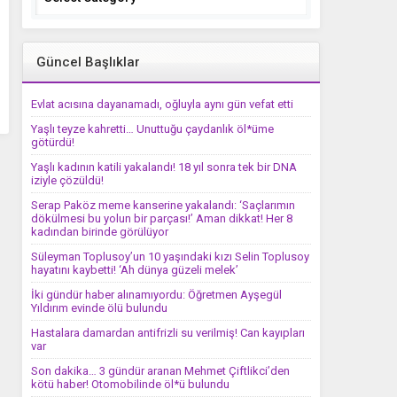
Güncel Başlıklar
Evlat acısına dayanamadı, oğluyla aynı gün vefat etti
Yaşlı teyze kahretti… Unuttuğu çaydanlık öl*üme
götürdü!
Yaşlı kadının katili yakalandı! 18 yıl sonra tek bir DNA
iziyle çözüldü!
Serap Paköz meme kanserine yakalandı: ‘Saçlarımın
dökülmesi bu yolun bir parçası!’ Aman dikkat! Her 8
kadından birinde görülüyor
Süleyman Toplusoy’un 10 yaşındaki kızı Selin Toplusoy
hayatını kaybetti! ‘Ah dünya güzeli melek’
İki gündür haber alınamıyordu: Öğretmen Ayşegül
Yıldırım evinde ölü bulundu
Hastalara damardan antifrizli su verilmiş! Can kayıpları
var
Son dakika… 3 gündür aranan Mehmet Çiftlikci’den
kötü haber! Otomobilinde öl*ü bulundu