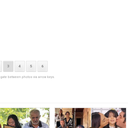
3
4
5
6
igate between photos via arrow keys.