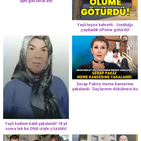
aynı gün vefat etti
Yaşlı teyze kahretti… Unuttuğu
çaydanlık öl*üme götürdü!
Serap Paköz meme kanserine
yakalandı: ‘Saçlarımın dökülmesi bu
yolun bir parçası!’ Aman dikkat!
Her 8 kadından birinde görülüyor
Yaşlı kadının katili yakalandı! 18 yıl
sonra tek bir DNA iziyle çözüldü!