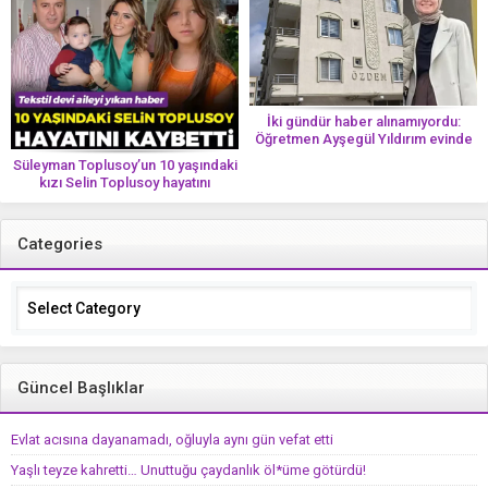
İki gündür haber alınamıyordu:
Öğretmen Ayşegül Yıldırım evinde
ölü bulundu
Süleyman Toplusoy’un 10 yaşındaki
kızı Selin Toplusoy hayatını
kaybetti! ‘Ah dünya güzeli melek’
Categories
Categories
Güncel Başlıklar
Evlat acısına dayanamadı, oğluyla aynı gün vefat etti
Yaşlı teyze kahretti… Unuttuğu çaydanlık öl*üme götürdü!