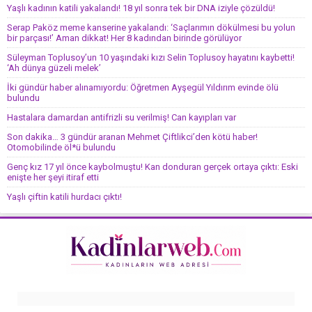
Yaşlı kadının katili yakalandı! 18 yıl sonra tek bir DNA iziyle çözüldü!
Serap Paköz meme kanserine yakalandı: ‘Saçlarımın dökülmesi bu yolun
bir parçası!’ Aman dikkat! Her 8 kadından birinde görülüyor
Süleyman Toplusoy’un 10 yaşındaki kızı Selin Toplusoy hayatını kaybetti!
‘Ah dünya güzeli melek’
İki gündür haber alınamıyordu: Öğretmen Ayşegül Yıldırım evinde ölü
bulundu
Hastalara damardan antifrizli su verilmiş! Can kayıpları var
Son dakika… 3 gündür aranan Mehmet Çiftlikci’den kötü haber!
Otomobilinde öl*ü bulundu
Genç kız 17 yıl önce kaybolmuştu! Kan donduran gerçek ortaya çıktı: Eski
enişte her şeyi itiraf etti
Yaşlı çiftin katili hurdacı çıktı!