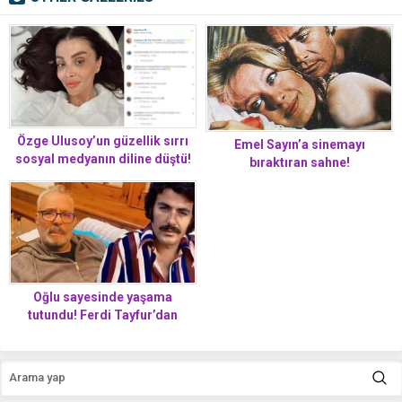
Özge Ulusoy’un güzellik sırrı
Emel Sayın’a sinemayı
sosyal medyanın diline düştü!
bıraktıran sahne!
Kimse inanamadı
Oğlu sayesinde yaşama
tutundu! Ferdi Tayfur’dan
sevenlerine mesaj