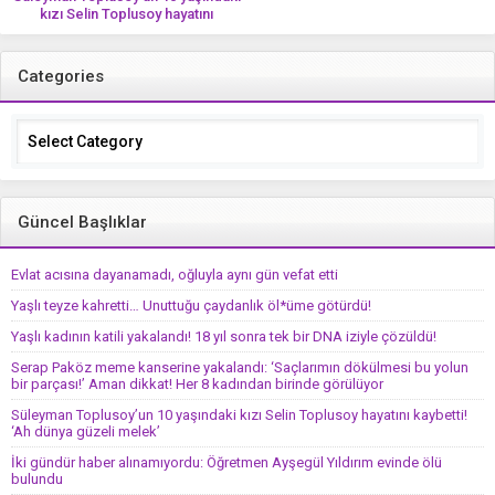
kızı Selin Toplusoy hayatını
kaybetti! ‘Ah dünya güzeli melek’
Categories
Categories
Güncel Başlıklar
Evlat acısına dayanamadı, oğluyla aynı gün vefat etti
Yaşlı teyze kahretti… Unuttuğu çaydanlık öl*üme götürdü!
Yaşlı kadının katili yakalandı! 18 yıl sonra tek bir DNA iziyle çözüldü!
Serap Paköz meme kanserine yakalandı: ‘Saçlarımın dökülmesi bu yolun
bir parçası!’ Aman dikkat! Her 8 kadından birinde görülüyor
Süleyman Toplusoy’un 10 yaşındaki kızı Selin Toplusoy hayatını kaybetti!
‘Ah dünya güzeli melek’
İki gündür haber alınamıyordu: Öğretmen Ayşegül Yıldırım evinde ölü
bulundu