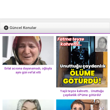
Güncel Konular
Evlat acısına dayanamadı, oğluyla
aynı gün vefat etti
Yaşlı teyze kahretti… Unuttuğu
çaydanlık öl*üme götürdü!