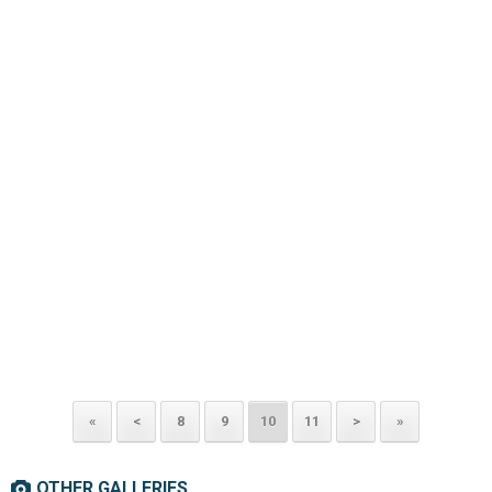
«
<
8
9
10
11
>
»
OTHER GALLERIES