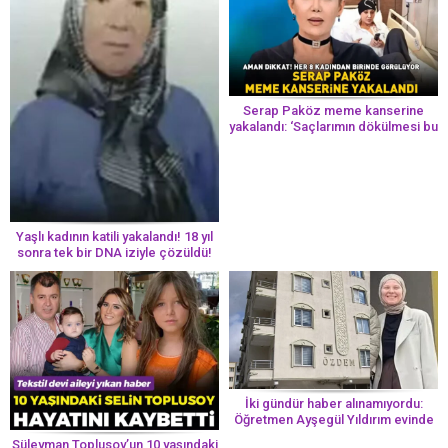
Serap Paköz meme kanserine
yakalandı: ‘Saçlarımın dökülmesi bu
yolun bir parçası!’ Aman dikkat!
Her 8 kadından birinde görülüyor
Yaşlı kadının katili yakalandı! 18 yıl
sonra tek bir DNA iziyle çözüldü!
İki gündür haber alınamıyordu:
Öğretmen Ayşegül Yıldırım evinde
ölü bulundu
Süleyman Toplusoy’un 10 yaşındaki