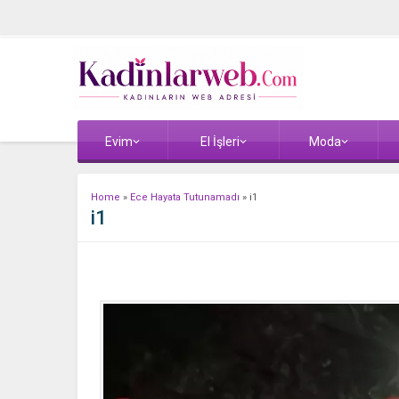
Evim
El İşleri
Moda
Home
»
Ece Hayata Tutunamadı
»
i1
i1