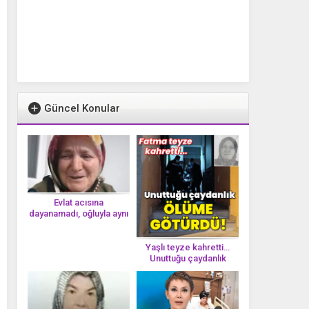
Güncel Konular
Evlat acısına
dayanamadı, oğluyla aynı
gün vefat etti
Yaşlı teyze kahretti…
Unuttuğu çaydanlık
öl*üme götürdü!