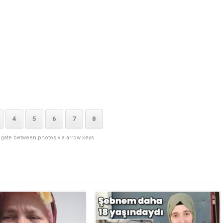
4
5
6
7
8
igate between photos via arrow keys.