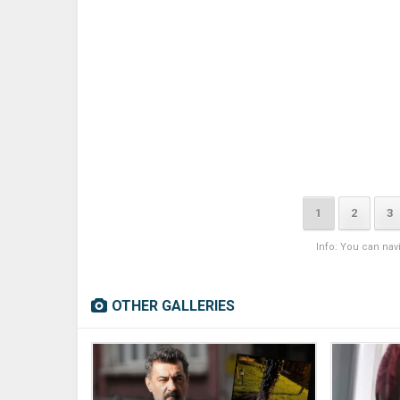
1
2
3
Info: You can nav
OTHER GALLERIES