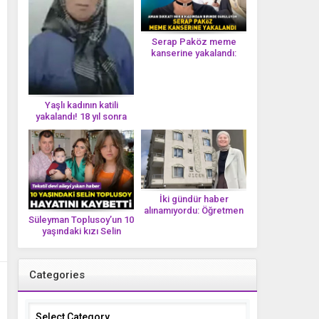
Serap Paköz meme
kanserine yakalandı:
‘Saçlarımın dökülmesi bu
yolun bir parçası!’ Aman
dikkat! Her 8 kadından
birinde görülüyor
Yaşlı kadının katili
yakalandı! 18 yıl sonra
tek bir DNA iziyle
çözüldü!
İki gündür haber
alınamıyordu: Öğretmen
Süleyman Toplusoy’un 10
Ayşegül Yıldırım evinde
yaşındaki kızı Selin
ölü bulundu
Toplusoy hayatını
kaybetti! ‘Ah dünya
güzeli melek’
Categories
Categories