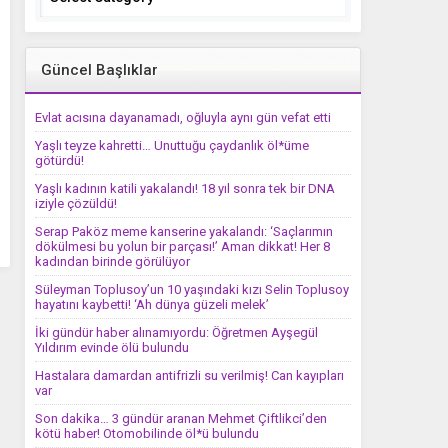
Güncel Başlıklar
Evlat acısına dayanamadı, oğluyla aynı gün vefat etti
Yaşlı teyze kahretti… Unuttuğu çaydanlık öl*üme
götürdü!
Yaşlı kadının katili yakalandı! 18 yıl sonra tek bir DNA
iziyle çözüldü!
Serap Paköz meme kanserine yakalandı: ‘Saçlarımın
dökülmesi bu yolun bir parçası!’ Aman dikkat! Her 8
kadından birinde görülüyor
Süleyman Toplusoy’un 10 yaşındaki kızı Selin Toplusoy
hayatını kaybetti! ‘Ah dünya güzeli melek’
İki gündür haber alınamıyordu: Öğretmen Ayşegül
Yıldırım evinde ölü bulundu
Hastalara damardan antifrizli su verilmiş! Can kayıpları
var
Son dakika… 3 gündür aranan Mehmet Çiftlikci’den
kötü haber! Otomobilinde öl*ü bulundu