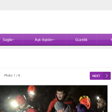
Sağlık
Aşk-İlişkiler
Güzellik
Y
Photo: 1 / 8
NEXT