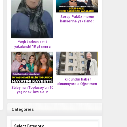
Serap Paköz meme
kanserine yakalandı:
‘Saçlarımın dökülmesi bu
yolun bir parçası!’ Aman
dikkat! Her 8 kadından
birinde görülüyor
Yaşlı kadının katili
yakalandı! 18 yıl sonra
tek bir DNA iziyle
çözüldü!
İki gündür haber
alınamıyordu: Öğretmen
Süleyman Toplusoy’un 10
Ayşegül Yıldırım evinde
yaşındaki kızı Selin
ölü bulundu
Toplusoy hayatını
kaybetti! ‘Ah dünya
güzeli melek’
Categories
Categories