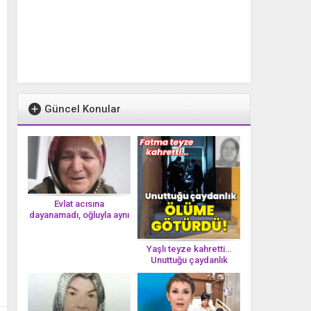
Güncel Konular
Evlat acısına
dayanamadı, oğluyla aynı
gün vefat etti
Yaşlı teyze kahretti…
Unuttuğu çaydanlık
öl*üme götürdü!