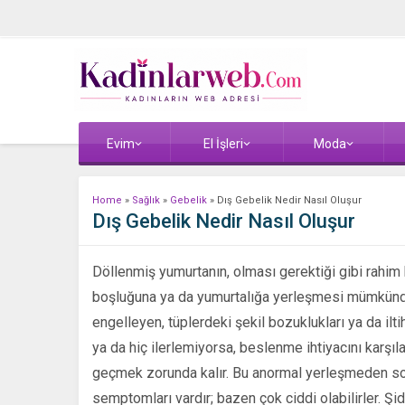
Evim
El İşleri
Moda
Home
»
Sağlık
»
Gebelik
»
Dış Gebelik Nedir Nasıl Oluşur
Dış Gebelik Nedir Nasıl Oluşur
Döllenmiş yumurtanın, olması gerektiği gibi rahim b
boşluğuna ya da yumurtalığa yerleşmesi mümkündü
engelleyen, tüplerdeki şekil bozuklukları ya da ilt
ya da hiç ilerlemiyorsa, beslenme ihtiyacını kar
geçmek zorunda kalır. Bu anormal yerleşmeden son
semptomları vardır; bazen çok ciddi olabilirler. Şid