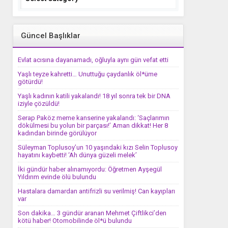
Güncel Başlıklar
Evlat acısına dayanamadı, oğluyla aynı gün vefat etti
Yaşlı teyze kahretti… Unuttuğu çaydanlık öl*üme
götürdü!
Yaşlı kadının katili yakalandı! 18 yıl sonra tek bir DNA
iziyle çözüldü!
Serap Paköz meme kanserine yakalandı: ‘Saçlarımın
dökülmesi bu yolun bir parçası!’ Aman dikkat! Her 8
kadından birinde görülüyor
Süleyman Toplusoy’un 10 yaşındaki kızı Selin Toplusoy
hayatını kaybetti! ‘Ah dünya güzeli melek’
İki gündür haber alınamıyordu: Öğretmen Ayşegül
Yıldırım evinde ölü bulundu
Hastalara damardan antifrizli su verilmiş! Can kayıpları
var
Son dakika… 3 gündür aranan Mehmet Çiftlikci’den
kötü haber! Otomobilinde öl*ü bulundu