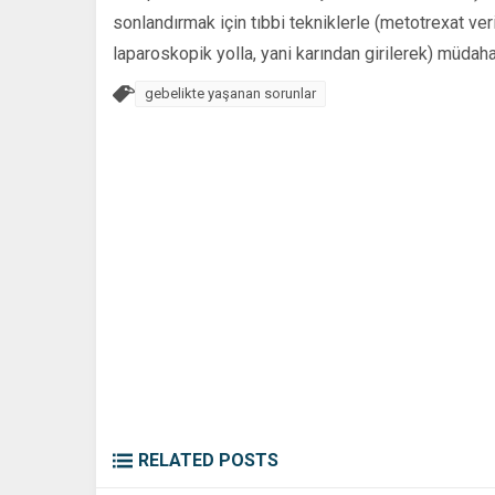
sonlandırmak için tıbbi tekniklerle (metotrexat ve
laparoskopik yolla, yani karından girilerek) müdah
gebelikte yaşanan sorunlar
RELATED POSTS