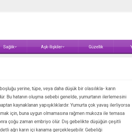
Sağlık
Aşk-İlişkiler
Güzellik
Y
oşluğu yerine, tüpe, veya daha düşük bir olasılıkla- karın
r. Bu hatanın oluşma sebebi genelde, yumurtanın ilerlemesini
ihaptan kaynaklanan yapışıklıklardır. Yumurta çok yavaş ilerliyorsa
şılamak için, buna uygun olmamasına rağmen mukoza ile temasa
ra çoğu zaman embriyo ölür. Dış gebelikte düşüğün çeşitli
detli ağrı karın içi kanama gerçekleşebilir. Gebeliği