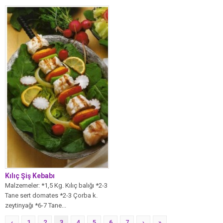
deniz ürünü İstakozdur. Eti çok
lezzetlidir....
Kılıç Şiş Kebabı
Malzemeler: *1,5 Kg. Kılıç balığı *2-3
Tane sert domates *2-3 Çorba k.
zeytinyağı *6-7 Tane...
‹
1
2
3
4
5
6
7
›
»