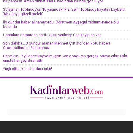
bir parçası!’ Aman dikkat! Her 8 kadından birinde görülüyor
Süleyman Toplusoy’un 10 yaşındaki kızı Selin Toplusoy hayatını kaybetti!
‘Ah dünya güzeli melek’
İki gündür haber alınamıyordu: Öğretmen Ayşegül Yıldırım evinde ölü
bulundu
Hastalara damardan antifrizli su verilmiş! Can kayıpları var
Son dakika… 3 gündür aranan Mehmet Çiftlikci’den kötü haber!
Otomobilinde öl*ü bulundu
Genç kız 17 yıl önce kaybolmuştu! Kan donduran gerçek ortaya çıktı: Eski
enişte her şeyi itiraf etti
Yaşlı çiftin katili hurdacı çıktı!