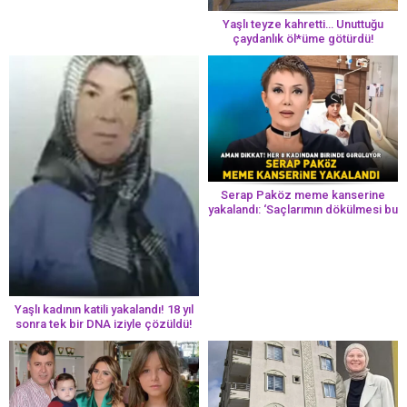
Yaşlı teyze kahretti… Unuttuğu
çaydanlık öl*üme götürdü!
Serap Paköz meme kanserine
yakalandı: ‘Saçlarımın dökülmesi bu
yolun bir parçası!’ Aman dikkat!
Her 8 kadından birinde görülüyor
Yaşlı kadının katili yakalandı! 18 yıl
sonra tek bir DNA iziyle çözüldü!