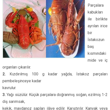
Parçalara
kabukları
ile birlikte
ayrılan irice
bir
İstakozun
baş
kısmındaki
mide ve iç
organları çıkarılır.
2.
Kızdırılmış 100 g kadar yağda, İstakoz parçaları
pembeleşinceye kadar
kavrulur.
3.
Yağı süzülür. Küçük parçalara doğranmış soğan, ezilmiş 1-2
diş sarımsak,
kekik, maydanoz sapları ilâve edilir. Karıştırılır. Kanyak veya