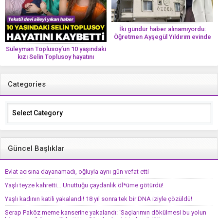
İki gündür haber alınamıyordu:
Öğretmen Ayşegül Yıldırım evinde
ölü bulundu
Süleyman Toplusoy’un 10 yaşındaki
kızı Selin Toplusoy hayatını
kaybetti! ‘Ah dünya güzeli melek’
Categories
Categories
Güncel Başlıklar
Evlat acısına dayanamadı, oğluyla aynı gün vefat etti
Yaşlı teyze kahretti… Unuttuğu çaydanlık öl*üme götürdü!
Yaşlı kadının katili yakalandı! 18 yıl sonra tek bir DNA iziyle çözüldü!
Serap Paköz meme kanserine yakalandı: ‘Saçlarımın dökülmesi bu yolun