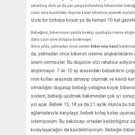
çıkarılmış dolu ya da yarı yarıya kullanılmış biberonları bebe
Uzun süre buzdolabı dışında kalan biberonu yiyecek muha­f
izole bir torbaya koyun ya da hemen 10 kat gazete 
Bebeğiniz, biberonunu yarıda bırakıp uyuduysa mama artığı­
daha uzun süre dolapta bırakmayın.
İkinci yılda, yatmadan önce verilen
biberonu nasıl
kaldırmal
da, yatmadan önce biberon isteme alışkanlıklarını m
önem vermezler. Bu düşün­ce sîzi rahatsız ediyors
alıştırmayın. 7 ile 10 ay arasındaki bebeklerin ço­
rinin kolları arasında almayıp oturmak ve kendi kend
olmadığını düşü­nüp bebeği yatağına koyar, bibero
sistem, bebeği uyutmak bakı­mından çok iyi sonu
yol açar. Bebek 15, 18 ya da 21 aylık olunca bu b
ağlamalarıyle karşılaşır; bebek kolay kolay uyumaz
iste­miyorum. Bu sakıncayı ortadan kaldırdığınız z
kolaylaşacağını da kasdetmiyorum. Bebeğin biber