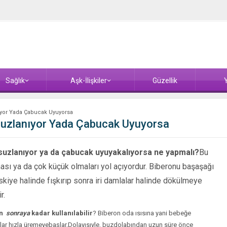
Sağlık
Aşk-İlişkiler
Güzellik
Y
yor Yada Çabucak Uyuyorsa
uzlanıyor Yada Çabucak Uyuyorsa
zlanıyor ya da çabucak uyuyakalıyorsa ne yapmalı?
Bu
sı ya da çok küçük olma­ları yol açıyordur. Biberonu başaşağı
skiye halinde fışkırıp sonra iri damla­lar halinde dökülmeye
r.
an
sonraya
kadar kullanılabilir
? Biberon oda ısısına yani bebeğe
lar hızla üremeyebaşlar.Dolayısıyle, buzdolabından uzun süre önce