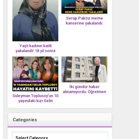
Serap Paköz meme
kanserine yakalandı:
‘Saçlarımın dökülmesi bu
yolun bir parçası!’ Aman
dikkat! Her 8 kadından
birinde görülüyor
Yaşlı kadının katili
yakalandı! 18 yıl sonra
tek bir DNA iziyle
çözüldü!
İki gündür haber
alınamıyordu: Öğretmen
Süleyman Toplusoy’un 10
Ayşegül Yıldırım evinde
yaşındaki kızı Selin
ölü bulundu
Toplusoy hayatını
kaybetti! ‘Ah dünya
güzeli melek’
Categories
Categories