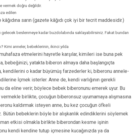
ğe vermek doğru değildir.
aza edilen
kâğıdına sarın (gazete kâğıdı çok iyi bir tecrit maddesidir.)
nı gelecek beslenmeye kadar buzdolabında saklayabilirsiniz. Fa­kat bundan
ı? Kimi anneler, bebeklerinin, ikinci yılda
uhafaza etmelerini hay­retle karşılar, kimileri ise buna pek
a, bebeğinizi, yatakta biberon almaya da­ha başlangıçta
ğu, kendilerini o kadar büyümüş farzederler ki, biberonu annele­
ilerine İç­mek isterler. Anne de, kendi varlığının gerekli
nu da eline verir; böylece be­bek biberonunu emerek uyur. Bu
ç vermekle birlikte, çocuğun biberonsuz uyumamaya alışmasına
iberonu kaldırmak isteyen anne, bu kez çocuğun öfkeli
. Bü­tün bebeklerin böyle bir alışkanlık edindiklerini söylemek
aman etkisi ol­makla birlikte biberondan kesme işinin
onu kendi kendine tutup içmesine kucağınızda ya da