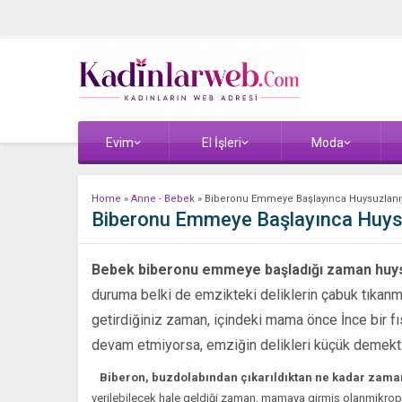
Evim
El İşleri
Moda
Home
»
Anne - Bebek
»
Biberonu Emmeye Başlayınca Huysuzlanı
Biberonu Emmeye Başlayınca Huys
Bebek biberonu emmeye başladığı zaman huysu
duruma belki de emzikteki deliklerin çabuk tıkanma
getirdiğiniz zaman, içinde­ki mama önce İnce bir fı
devam etmiyorsa, emziğin delikleri küçük demekti
Biberon, buzdolabından çıkarıldıktan ne kadar zam
verilebilecek hale geldiği zaman, mamaya girmiş olanmikrop