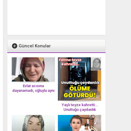
Güncel Konular
Evlat acısına
dayanamadı, oğluyla aynı
gün vefat etti
Yaşlı teyze kahretti…
Unuttuğu çaydanlık
öl*üme götürdü!