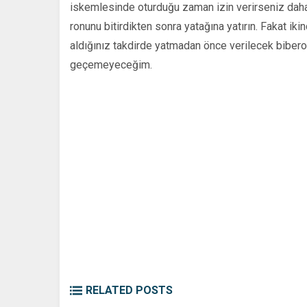
iskemlesinde oturduğu zaman izin verirseniz daha
ronunu bitirdikten sonra yatağına yatırın. Fakat i
aldığınız tak­dirde yatmadan önce verilecek biber
geçemeyeceğim.
RELATED POSTS