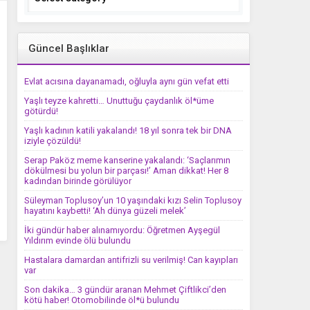
Güncel Başlıklar
Evlat acısına dayanamadı, oğluyla aynı gün vefat etti
Yaşlı teyze kahretti… Unuttuğu çaydanlık öl*üme
götürdü!
Yaşlı kadının katili yakalandı! 18 yıl sonra tek bir DNA
iziyle çözüldü!
Serap Paköz meme kanserine yakalandı: ‘Saçlarımın
dökülmesi bu yolun bir parçası!’ Aman dikkat! Her 8
kadından birinde görülüyor
Süleyman Toplusoy’un 10 yaşındaki kızı Selin Toplusoy
hayatını kaybetti! ‘Ah dünya güzeli melek’
İki gündür haber alınamıyordu: Öğretmen Ayşegül
Yıldırım evinde ölü bulundu
Hastalara damardan antifrizli su verilmiş! Can kayıpları
var
Son dakika… 3 gündür aranan Mehmet Çiftlikci’den
kötü haber! Otomobilinde öl*ü bulundu