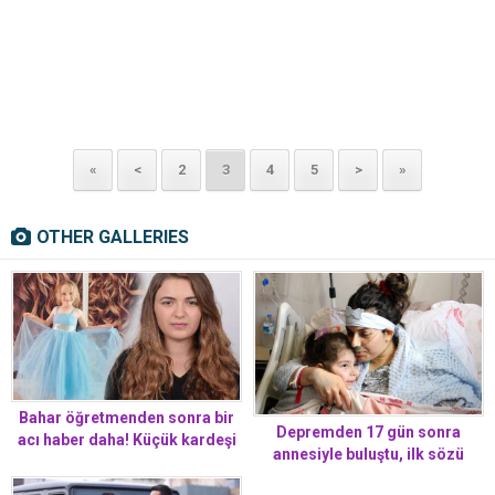
«
<
2
3
4
5
>
»
OTHER GALLERIES
Bahar öğretmenden sonra bir
Depremden 17 gün sonra
acı haber daha! Küçük kardeşi
annesiyle buluştu, ilk sözü
de hayatını kaybetti
yürekleri dağladı