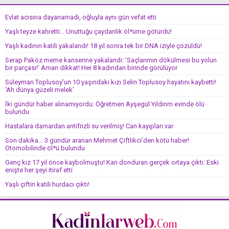
Evlat acısına dayanamadı, oğluyla aynı gün vefat etti
Yaşlı teyze kahretti… Unuttuğu çaydanlık öl*üme götürdü!
Yaşlı kadının katili yakalandı! 18 yıl sonra tek bir DNA iziyle çözüldü!
Serap Paköz meme kanserine yakalandı: ‘Saçlarımın dökülmesi bu yolun
bir parçası!’ Aman dikkat! Her 8 kadından birinde görülüyor
Süleyman Toplusoy’un 10 yaşındaki kızı Selin Toplusoy hayatını kaybetti!
‘Ah dünya güzeli melek’
İki gündür haber alınamıyordu: Öğretmen Ayşegül Yıldırım evinde ölü
bulundu
Hastalara damardan antifrizli su verilmiş! Can kayıpları var
Son dakika… 3 gündür aranan Mehmet Çiftlikci’den kötü haber!
Otomobilinde öl*ü bulundu
Genç kız 17 yıl önce kaybolmuştu! Kan donduran gerçek ortaya çıktı: Eski
enişte her şeyi itiraf etti
Yaşlı çiftin katili hurdacı çıktı!