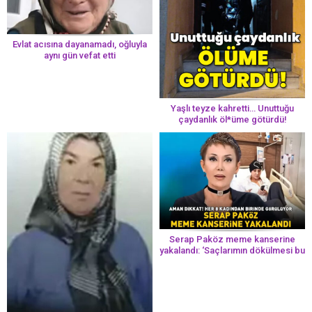
Evlat acısına dayanamadı, oğluyla
aynı gün vefat etti
Yaşlı teyze kahretti… Unuttuğu
çaydanlık öl*üme götürdü!
Serap Paköz meme kanserine
yakalandı: ‘Saçlarımın dökülmesi bu
yolun bir parçası!’ Aman dikkat!
Her 8 kadından birinde görülüyor