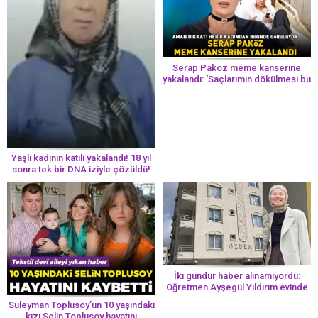
Serap Paköz meme kanserine
yakalandı: ‘Saçlarımın dökülmesi bu
yolun bir parçası!’ Aman dikkat!
Her 8 kadından birinde görülüyor
Yaşlı kadının katili yakalandı! 18 yıl
sonra tek bir DNA iziyle çözüldü!
İki gündür haber alınamıyordu:
Öğretmen Ayşegül Yıldırım evinde
ölü bulundu
Süleyman Toplusoy’un 10 yaşındaki
kızı Selin Toplusoy hayatını