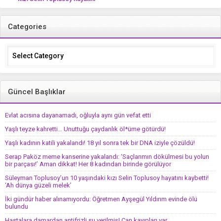
kaybetti! ‘Ah dünya güzeli melek’
Categories
Categories
Güncel Başlıklar
Evlat acısına dayanamadı, oğluyla aynı gün vefat etti
Yaşlı teyze kahretti… Unuttuğu çaydanlık öl*üme götürdü!
Yaşlı kadının katili yakalandı! 18 yıl sonra tek bir DNA iziyle çözüldü!
Serap Paköz meme kanserine yakalandı: ‘Saçlarımın dökülmesi bu yolun
bir parçası!’ Aman dikkat! Her 8 kadından birinde görülüyor
Süleyman Toplusoy’un 10 yaşındaki kızı Selin Toplusoy hayatını kaybetti!
‘Ah dünya güzeli melek’
İki gündür haber alınamıyordu: Öğretmen Ayşegül Yıldırım evinde ölü
bulundu
Hastalara damardan antifrizli su verilmiş! Can kayıpları var