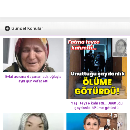
Güncel Konular
Evlat acısına dayanamadı, oğluyla
aynı gün vefat etti
Yaşlı teyze kahretti… Unuttuğu
çaydanlık öl*üme götürdü!