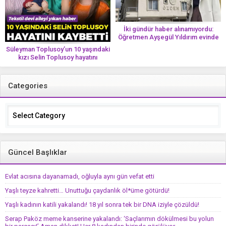
İki gündür haber alınamıyordu:
Öğretmen Ayşegül Yıldırım evinde
ölü bulundu
Süleyman Toplusoy’un 10 yaşındaki
kızı Selin Toplusoy hayatını
kaybetti! ‘Ah dünya güzeli melek’
Categories
Categories
Güncel Başlıklar
Evlat acısına dayanamadı, oğluyla aynı gün vefat etti
Yaşlı teyze kahretti… Unuttuğu çaydanlık öl*üme götürdü!
Yaşlı kadının katili yakalandı! 18 yıl sonra tek bir DNA iziyle çözüldü!
Serap Paköz meme kanserine yakalandı: ‘Saçlarımın dökülmesi bu yolun