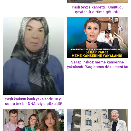
Yaşlı teyze kahretti… Unuttuğu
çaydanlık öl*üme götürdü!
Serap Paköz meme kanserine
yakalandı: ‘Saçlarımın dökülmesi bu
yolun bir parçası!’ Aman dikkat!
Her 8 kadından birinde görülüyor
Yaşlı kadının katili yakalandı! 18 yıl
sonra tek bir DNA iziyle çözüldü!