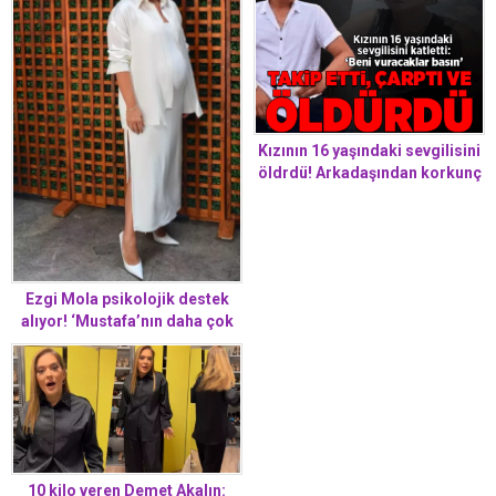
Kızının 16 yaşındaki sevgilisini
öldrdü! Arkadaşından korkunç
sözler: Slhı bana doğrulttu
Ezgi Mola psikolojik destek
alıyor! ‘Mustafa’nın daha çok
yanımda olmasını temenni
ediyorum’
10 kilo veren Demet Akalın: