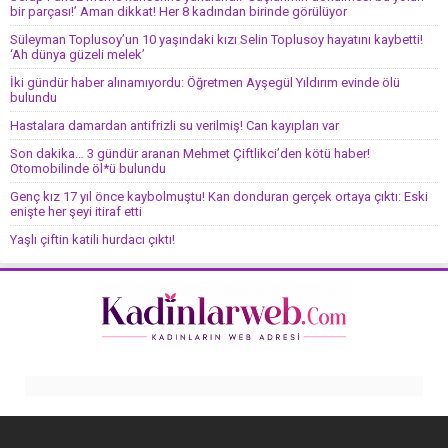
bir parçası!’ Aman dikkat! Her 8 kadından birinde görülüyor
Süleyman Toplusoy’un 10 yaşındaki kızı Selin Toplusoy hayatını kaybetti!
‘Ah dünya güzeli melek’
İki gündür haber alınamıyordu: Öğretmen Ayşegül Yıldırım evinde ölü
bulundu
Hastalara damardan antifrizli su verilmiş! Can kayıpları var
Son dakika… 3 gündür aranan Mehmet Çiftlikci’den kötü haber!
Otomobilinde öl*ü bulundu
Genç kız 17 yıl önce kaybolmuştu! Kan donduran gerçek ortaya çıktı: Eski
enişte her şeyi itiraf etti
Yaşlı çiftin katili hurdacı çıktı!