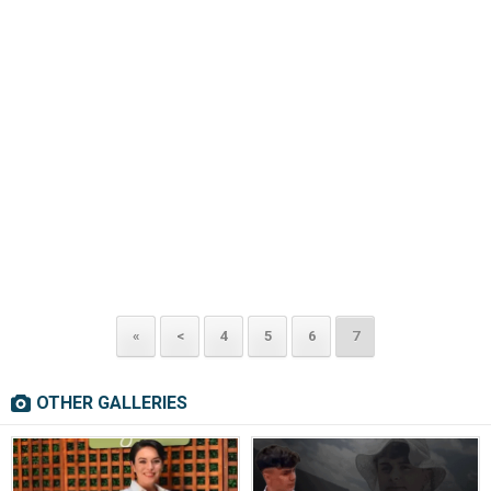
«
<
4
5
6
7
OTHER GALLERIES