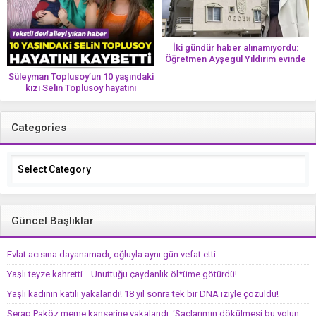
İki gündür haber alınamıyordu:
Öğretmen Ayşegül Yıldırım evinde
ölü bulundu
Süleyman Toplusoy’un 10 yaşındaki
kızı Selin Toplusoy hayatını
kaybetti! ‘Ah dünya güzeli melek’
Categories
Categories
Güncel Başlıklar
Evlat acısına dayanamadı, oğluyla aynı gün vefat etti
Yaşlı teyze kahretti… Unuttuğu çaydanlık öl*üme götürdü!
Yaşlı kadının katili yakalandı! 18 yıl sonra tek bir DNA iziyle çözüldü!
Serap Paköz meme kanserine yakalandı: ‘Saçlarımın dökülmesi bu yolun