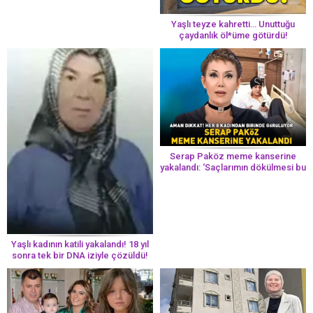
Yaşlı teyze kahretti… Unuttuğu
çaydanlık öl*üme götürdü!
Serap Paköz meme kanserine
yakalandı: ‘Saçlarımın dökülmesi bu
yolun bir parçası!’ Aman dikkat!
Her 8 kadından birinde görülüyor
Yaşlı kadının katili yakalandı! 18 yıl
sonra tek bir DNA iziyle çözüldü!