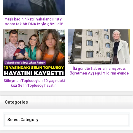
Yaşlı kadının katili yakalandı! 18 yıl
sonra tek bir DNA iziyle çözüldü!
İki gündür haber alınamıyordu:
Öğretmen Ayşegül Yıldırım evinde
ölü bulundu
Süleyman Toplusoy’un 10 yaşındaki
kızı Selin Toplusoy hayatını
kaybetti! ‘Ah dünya güzeli melek’
Categories
Categories