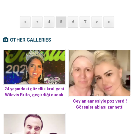
«
<
4
5
6
7
>
»
OTHER GALLERIES
24 yaşındaki güzellik kraliçesi
Wilevis Brito, geçirdiği dudak
operasyonunda hayatını
Ceylan annesiyle poz verdi!
kaybetti
Görenler ablası zannetti