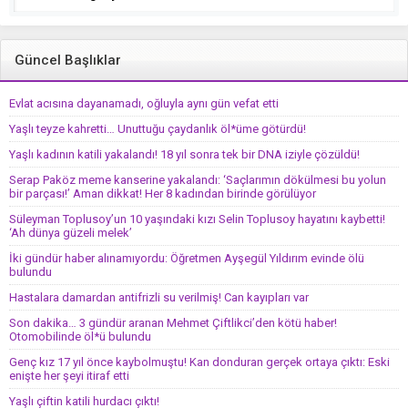
Güncel Başlıklar
Evlat acısına dayanamadı, oğluyla aynı gün vefat etti
Yaşlı teyze kahretti… Unuttuğu çaydanlık öl*üme götürdü!
Yaşlı kadının katili yakalandı! 18 yıl sonra tek bir DNA iziyle çözüldü!
Serap Paköz meme kanserine yakalandı: ‘Saçlarımın dökülmesi bu yolun
bir parçası!’ Aman dikkat! Her 8 kadından birinde görülüyor
Süleyman Toplusoy’un 10 yaşındaki kızı Selin Toplusoy hayatını kaybetti!
‘Ah dünya güzeli melek’
İki gündür haber alınamıyordu: Öğretmen Ayşegül Yıldırım evinde ölü
bulundu
Hastalara damardan antifrizli su verilmiş! Can kayıpları var
Son dakika… 3 gündür aranan Mehmet Çiftlikci’den kötü haber!
Otomobilinde öl*ü bulundu
Genç kız 17 yıl önce kaybolmuştu! Kan donduran gerçek ortaya çıktı: Eski
enişte her şeyi itiraf etti
Yaşlı çiftin katili hurdacı çıktı!