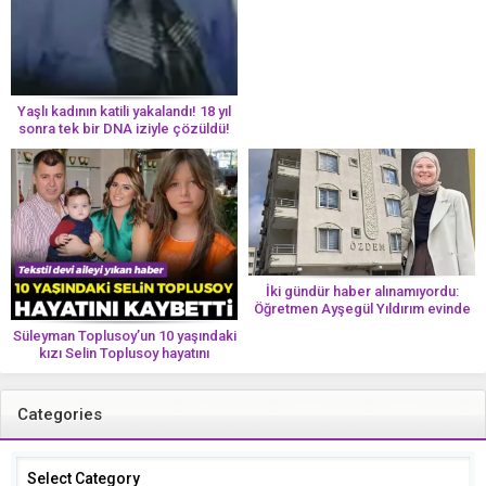
yolun bir parçası!’ Aman dikkat!
Her 8 kadından birinde görülüyor
Yaşlı kadının katili yakalandı! 18 yıl
sonra tek bir DNA iziyle çözüldü!
İki gündür haber alınamıyordu:
Öğretmen Ayşegül Yıldırım evinde
ölü bulundu
Süleyman Toplusoy’un 10 yaşındaki
kızı Selin Toplusoy hayatını
kaybetti! ‘Ah dünya güzeli melek’
Categories
Categories