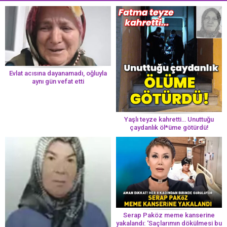
Evlat acısına dayanamadı, oğluyla
aynı gün vefat etti
Yaşlı teyze kahretti… Unuttuğu
çaydanlık öl*üme götürdü!
Serap Paköz meme kanserine
yakalandı: ‘Saçlarımın dökülmesi bu