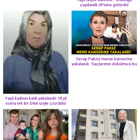
çaydanlık öl*üme götürdü!
Serap Paköz meme kanserine
yakalandı: ‘Saçlarımın dökülmesi bu
yolun bir parçası!’ Aman dikkat!
Her 8 kadından birinde görülüyor
Yaşlı kadının katili yakalandı! 18 yıl
sonra tek bir DNA iziyle çözüldü!