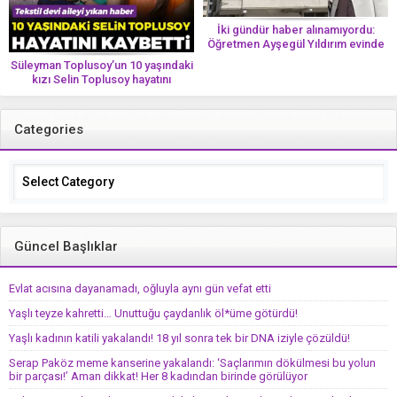
İki gündür haber alınamıyordu:
Öğretmen Ayşegül Yıldırım evinde
ölü bulundu
Süleyman Toplusoy’un 10 yaşındaki
kızı Selin Toplusoy hayatını
kaybetti! ‘Ah dünya güzeli melek’
Categories
Categories
Güncel Başlıklar
Evlat acısına dayanamadı, oğluyla aynı gün vefat etti
Yaşlı teyze kahretti… Unuttuğu çaydanlık öl*üme götürdü!
Yaşlı kadının katili yakalandı! 18 yıl sonra tek bir DNA iziyle çözüldü!
Serap Paköz meme kanserine yakalandı: ‘Saçlarımın dökülmesi bu yolun
bir parçası!’ Aman dikkat! Her 8 kadından birinde görülüyor