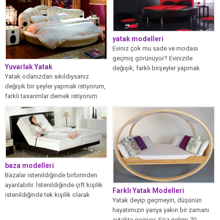
yatak modelleri
Eviniz çok mu sade ve modası
geçmiş görünüyor? Evinizde
Yuvarlak Yatak
değişik, farklı birşeyler yapmak
Yatak odanızdan sıkıldıysanız
istiyorsunuz. Bu...
değişik bir şeyler yapmak istiyorum,
farklı tasarımlar demek istiyorum
diyorsanız yuvarlak yatak...
baza modelleri
Bazalar istenildiğinde birbirinden
ayarılabilir. İstenildiğinde çift kişilik
Farklı Yatak Modelleri
istenildiğinde tek kişilik olarak
Yatak deyip geçmeyin, düşünün
kulanılabilmektedir. Sandıklı baza
hayatımızın yarıya yakın bir zamanı
modelleri...
aytakta geçiyor. Söz gelimi 70