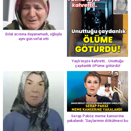
Evlat acısına dayanamadı, oğluyla
aynı gün vefat etti
Yaşlı teyze kahretti… Unuttuğu
çaydanlık öl*üme götürdü!
Serap Paköz meme kanserine
yakalandı: ‘Saçlarımın dökülmesi bu
yolun bir parçası!’ Aman dikkat!
Her 8 kadından birinde görülüyor