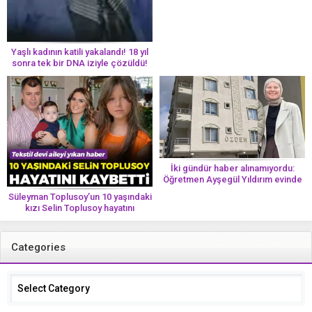
Yaşlı kadının katili yakalandı! 18 yıl
sonra tek bir DNA iziyle çözüldü!
İki gündür haber alınamıyordu:
Öğretmen Ayşegül Yıldırım evinde
ölü bulundu
Süleyman Toplusoy’un 10 yaşındaki
kızı Selin Toplusoy hayatını
kaybetti! ‘Ah dünya güzeli melek’
Categories
Categories