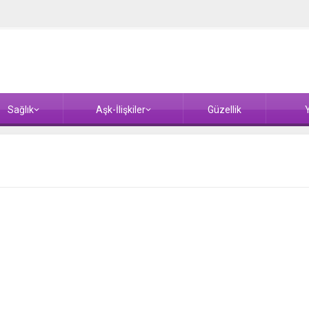
Sağlık
Aşk-İlişkiler
Güzellik
Y