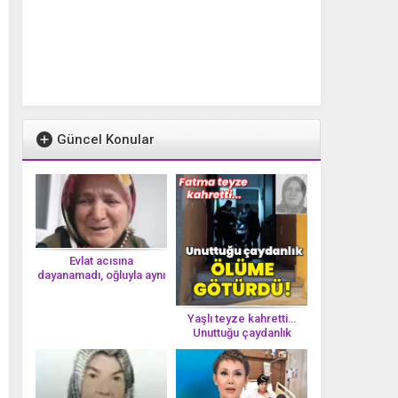
Güncel Konular
Evlat acısına
dayanamadı, oğluyla aynı
gün vefat etti
Yaşlı teyze kahretti…
Unuttuğu çaydanlık
öl*üme götürdü!