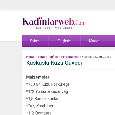
Evim
El İşleri
Moda
Home
»
Yemek Tarifleri
»
Etli Yemekler
»
Kuskuslu Kuzu Güveci
Kuskuslu Kuzu Güveci
Malzemeler:
*750 Gr. Kuzu kol küreği
*1/2 Yumurta kadar yağ
*1,5 Bardak kuskus
*Tuz, Karabiber
*1-2 Domates