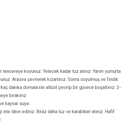
 bir tencereye koyunuz. Yetecek kadar tuz atınız. Yarım yumurta
yunuz. Arasıra çevirerek kızartınız. Sonra soyulmuş ve fındık
aç dakika domatesle altüst çevirip bir güvece boşaltınız. 2-
meye bırakınız.
ve kaynar suya
ete ilâve ediniz. Biraz daha tuz ve karabiber atınız. Hafif
.