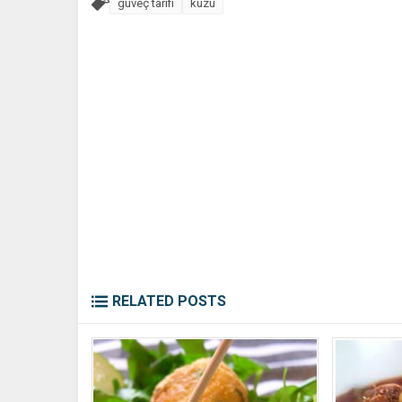
güveç tarifi
kuzu
RELATED POSTS