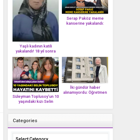
Serap Paköz meme
kanserine yakalandı:
‘Saçlarımın dökülmesi bu
yolun bir parçası!’ Aman
dikkat! Her 8 kadından
birinde görülüyor
Yaşlı kadının katili
yakalandı! 18 yıl sonra
tek bir DNA iziyle
çözüldü!
İki gündür haber
alınamıyordu: Öğretmen
Süleyman Toplusoy’un 10
Ayşegül Yıldırım evinde
yaşındaki kızı Selin
ölü bulundu
Toplusoy hayatını
kaybetti! ‘Ah dünya
güzeli melek’
Categories
Categories