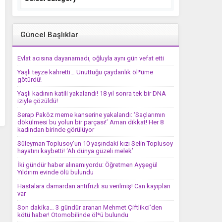
Güncel Başlıklar
Evlat acısına dayanamadı, oğluyla aynı gün vefat etti
Yaşlı teyze kahretti… Unuttuğu çaydanlık öl*üme
götürdü!
Yaşlı kadının katili yakalandı! 18 yıl sonra tek bir DNA
iziyle çözüldü!
Serap Paköz meme kanserine yakalandı: ‘Saçlarımın
dökülmesi bu yolun bir parçası!’ Aman dikkat! Her 8
kadından birinde görülüyor
Süleyman Toplusoy’un 10 yaşındaki kızı Selin Toplusoy
hayatını kaybetti! ‘Ah dünya güzeli melek’
İki gündür haber alınamıyordu: Öğretmen Ayşegül
Yıldırım evinde ölü bulundu
Hastalara damardan antifrizli su verilmiş! Can kayıpları
var
Son dakika… 3 gündür aranan Mehmet Çiftlikci’den
kötü haber! Otomobilinde öl*ü bulundu