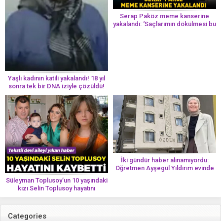
Serap Paköz meme kanserine
yakalandı: ‘Saçlarımın dökülmesi bu
yolun bir parçası!’ Aman dikkat!
Her 8 kadından birinde görülüyor
Yaşlı kadının katili yakalandı! 18 yıl
sonra tek bir DNA iziyle çözüldü!
İki gündür haber alınamıyordu:
Öğretmen Ayşegül Yıldırım evinde
ölü bulundu
Süleyman Toplusoy’un 10 yaşındaki
kızı Selin Toplusoy hayatını
kaybetti! ‘Ah dünya güzeli melek’
Categories