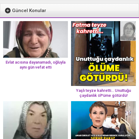
Güncel Konular
Evlat acısına dayanamadı, oğluyla
aynı gün vefat etti
Yaşlı teyze kahretti… Unuttuğu
çaydanlık öl*üme götürdü!