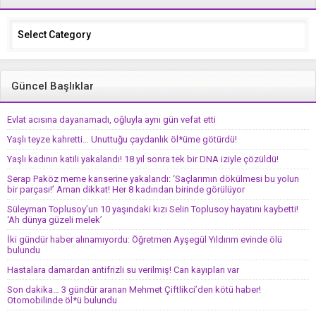
Categories
Güncel Başlıklar
Evlat acısına dayanamadı, oğluyla aynı gün vefat etti
Yaşlı teyze kahretti… Unuttuğu çaydanlık öl*üme götürdü!
Yaşlı kadının katili yakalandı! 18 yıl sonra tek bir DNA iziyle çözüldü!
Serap Paköz meme kanserine yakalandı: ‘Saçlarımın dökülmesi bu yolun
bir parçası!’ Aman dikkat! Her 8 kadından birinde görülüyor
Süleyman Toplusoy’un 10 yaşındaki kızı Selin Toplusoy hayatını kaybetti!
‘Ah dünya güzeli melek’
İki gündür haber alınamıyordu: Öğretmen Ayşegül Yıldırım evinde ölü
bulundu
Hastalara damardan antifrizli su verilmiş! Can kayıpları var
Son dakika… 3 gündür aranan Mehmet Çiftlikci’den kötü haber!
Otomobilinde öl*ü bulundu