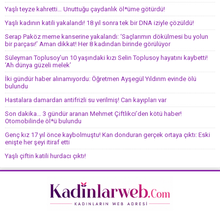
Yaşlı teyze kahretti… Unuttuğu çaydanlık öl*üme götürdü!
Yaşlı kadının katili yakalandı! 18 yıl sonra tek bir DNA iziyle çözüldü!
Serap Paköz meme kanserine yakalandı: ‘Saçlarımın dökülmesi bu yolun
bir parçası!’ Aman dikkat! Her 8 kadından birinde görülüyor
Süleyman Toplusoy’un 10 yaşındaki kızı Selin Toplusoy hayatını kaybetti!
‘Ah dünya güzeli melek’
İki gündür haber alınamıyordu: Öğretmen Ayşegül Yıldırım evinde ölü
bulundu
Hastalara damardan antifrizli su verilmiş! Can kayıpları var
Son dakika… 3 gündür aranan Mehmet Çiftlikci’den kötü haber!
Otomobilinde öl*ü bulundu
Genç kız 17 yıl önce kaybolmuştu! Kan donduran gerçek ortaya çıktı: Eski
enişte her şeyi itiraf etti
Yaşlı çiftin katili hurdacı çıktı!