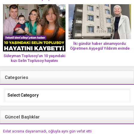
İki gündür haber alınamıyordu:
Öğretmen Ayşegül Yıldırım evinde
ölü bulundu
Süleyman Toplusoy’un 10 yaşındaki
kızı Selin Toplusoy hayatını
kaybetti! ‘Ah dünya güzeli melek’
Categories
Categories
Güncel Başlıklar
Evlat acısına dayanamadı, oğluyla aynı gün vefat etti