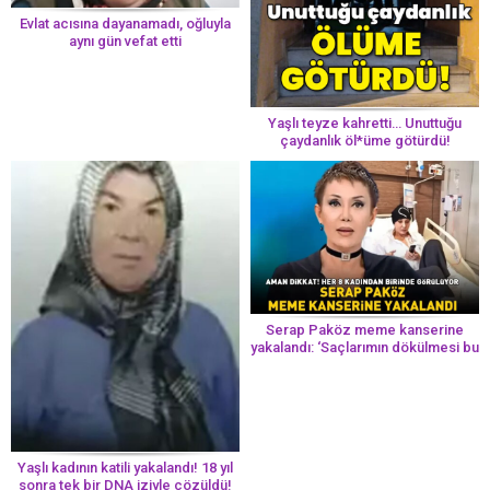
Evlat acısına dayanamadı, oğluyla
aynı gün vefat etti
Yaşlı teyze kahretti… Unuttuğu
çaydanlık öl*üme götürdü!
Serap Paköz meme kanserine
yakalandı: ‘Saçlarımın dökülmesi bu
yolun bir parçası!’ Aman dikkat!
Her 8 kadından birinde görülüyor
Yaşlı kadının katili yakalandı! 18 yıl
sonra tek bir DNA iziyle çözüldü!