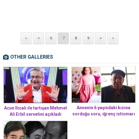
«
<
6
7
8
9
>
»
OTHER GALLERIES
Annenin 6 yaşındaki kızına
Acun Ilıcalı ile tartışan Mehmet
sorduğu soru, iğrenç istismarı
Ali Erbil servetini açıkladı
ortaya çıkardı: Mehmet dede
yaptı