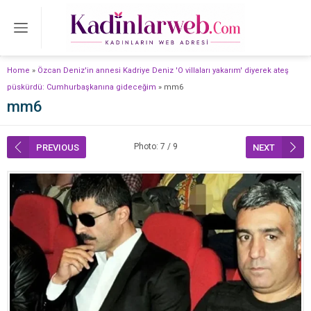
Home
»
Özcan Deniz'in annesi Kadriye Deniz 'O villaları yakarım' diyerek ateş
püskürdü: Cumhurbaşkanına gideceğim
»
mm6
mm6
Photo: 7 / 9
PREVIOUS
NEXT