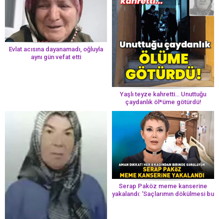
Evlat acısına dayanamadı, oğluyla
aynı gün vefat etti
Yaşlı teyze kahretti… Unuttuğu
çaydanlık öl*üme götürdü!
Serap Paköz meme kanserine
yakalandı: ‘Saçlarımın dökülmesi bu
yolun bir parçası!’ Aman dikkat!
Her 8 kadından birinde görülüyor