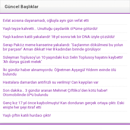
Güncel Başlıklar
Evlat acısına dayanamadı, oğluyla aynı gün vefat etti
Yaşlı teyze kahretti… Unuttuğu çaydanlık öl*üme götürdü!
Yaşlı kadının katili yakalandı! 18 yıl sonra tek bir DNA iziyle çözüldü!
Serap Paköz meme kanserine yakalandı: ‘Saçlarımın dökülmesi bu yolun
bir parçası!’ Aman dikkat! Her 8 kadından birinde görülüyor
Süleyman Toplusoy’un 10 yaşındaki kızı Selin Toplusoy hayatını kaybetti!
‘Ah dünya güzeli melek’
İki gündür haber alınamıyordu: Öğretmen Ayşegül Yıldırım evinde ölü
bulundu
Hastalara damardan antifrizli su verilmiş! Can kayıpları var
Son dakika… 3 gündür aranan Mehmet Çiftlikci’den kötü haber!
Otomobilinde öl*ü bulundu
Genç kız 17 yıl önce kaybolmuştu! Kan donduran gerçek ortaya çıktı: Eski
enişte her şeyi itiraf etti
Yaşlı çiftin katili hurdacı çıktı!