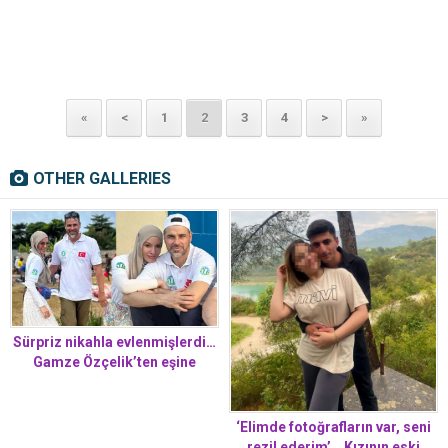
«
<
1
2
3
4
>
»
OTHER GALLERIES
Sürpriz nikahla evlenmişlerdi…
Gamze Özçelik’ten eşine
romantik kutlama
‘Elimde fotoğrafların var, seni
rezil ederim’… Kızının eski