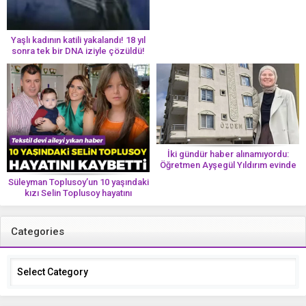
Yaşlı kadının katili yakalandı! 18 yıl
sonra tek bir DNA iziyle çözüldü!
İki gündür haber alınamıyordu:
Öğretmen Ayşegül Yıldırım evinde
ölü bulundu
Süleyman Toplusoy’un 10 yaşındaki
kızı Selin Toplusoy hayatını
kaybetti! ‘Ah dünya güzeli melek’
Categories
Categories