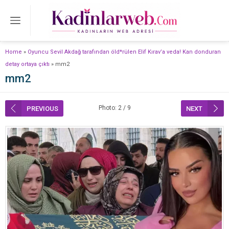
Home
»
Oyuncu Sevil Akdağ tarafından öld*rülen Elif Kırav’a veda! Kan donduran
detay ortaya çıktı
»
mm2
mm2
Photo: 2 / 9
PREVIOUS
NEXT