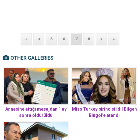
«
<
5
6
7
8
>
»
OTHER GALLERIES
Miss Turkey birincisi İdil Bilgen
Annesine attığı mesajdan 1 ay
Bingöl’e atandı
sonra öldürüldü