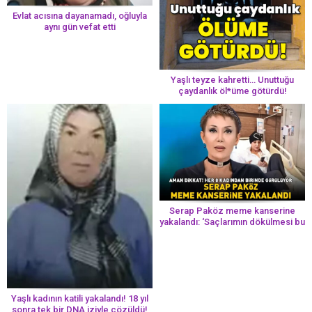
Evlat acısına dayanamadı, oğluyla
aynı gün vefat etti
Yaşlı teyze kahretti… Unuttuğu
çaydanlık öl*üme götürdü!
Serap Paköz meme kanserine
yakalandı: ‘Saçlarımın dökülmesi bu
yolun bir parçası!’ Aman dikkat!
Her 8 kadından birinde görülüyor
Yaşlı kadının katili yakalandı! 18 yıl
sonra tek bir DNA iziyle çözüldü!