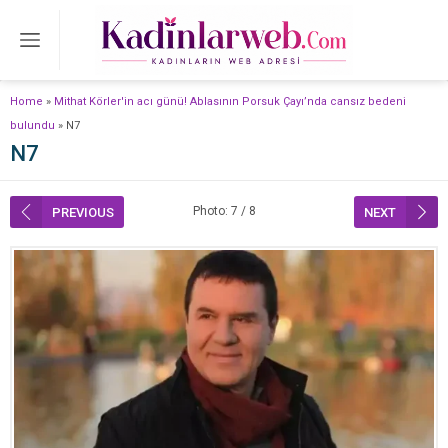
Home
»
Mithat Körler'in acı günü! Ablasının Porsuk Çayı’nda cansız bedeni
bulundu
»
N7
N7
Photo: 7 / 8
PREVIOUS
NEXT