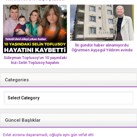
İki gündür haber alınamıyordu:
Öğretmen Ayşegül Yıldırım evinde
ölü bulundu
Süleyman Toplusoy’un 10 yaşındaki
kızı Selin Toplusoy hayatını
kaybetti! ‘Ah dünya güzeli melek’
Categories
Categories
Güncel Başlıklar
Evlat acısına dayanamadı, oğluyla aynı gün vefat etti