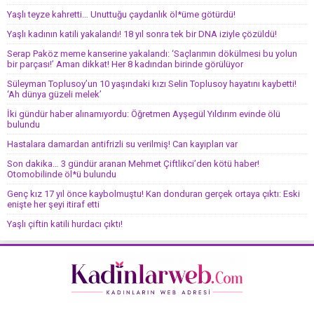
Yaşlı teyze kahretti… Unuttuğu çaydanlık öl*üme götürdü!
Yaşlı kadının katili yakalandı! 18 yıl sonra tek bir DNA iziyle çözüldü!
Serap Paköz meme kanserine yakalandı: ‘Saçlarımın dökülmesi bu yolun
bir parçası!’ Aman dikkat! Her 8 kadından birinde görülüyor
Süleyman Toplusoy’un 10 yaşındaki kızı Selin Toplusoy hayatını kaybetti!
‘Ah dünya güzeli melek’
İki gündür haber alınamıyordu: Öğretmen Ayşegül Yıldırım evinde ölü
bulundu
Hastalara damardan antifrizli su verilmiş! Can kayıpları var
Son dakika… 3 gündür aranan Mehmet Çiftlikci’den kötü haber!
Otomobilinde öl*ü bulundu
Genç kız 17 yıl önce kaybolmuştu! Kan donduran gerçek ortaya çıktı: Eski
enişte her şeyi itiraf etti
Yaşlı çiftin katili hurdacı çıktı!