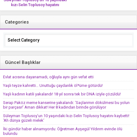
kızı Selin Toplusoy hayatını
kaybetti! ‘Ah dünya güzeli melek’
Categories
Categories
Güncel Başlıklar
Evlat acısına dayanamadı, oğluyla aynı gün vefat etti
Yaşlı teyze kahretti… Unuttuğu çaydanlık öl*üme götürdü!
Yaşlı kadının katili yakalandı! 18 yıl sonra tek bir DNA iziyle çözüldü!
Serap Paköz meme kanserine yakalandı: ‘Saçlarımın dökülmesi bu yolun
bir parçası!’ Aman dikkat! Her 8 kadından birinde görülüyor
Süleyman Toplusoy’un 10 yaşındaki kızı Selin Toplusoy hayatını kaybetti!
‘Ah dünya güzeli melek’
İki gündür haber alınamıyordu: Öğretmen Ayşegül Yıldırım evinde ölü
bulundu