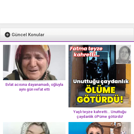
Güncel Konular
Evlat acısına dayanamadı, oğluyla
aynı gün vefat etti
Yaşlı teyze kahretti… Unuttuğu
çaydanlık öl*üme götürdü!