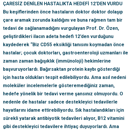
ÇARESİZ DENİLEN HASTALIKTA HEDEFİ 12’DEN VURDU
Bu keşiflerinden önce hastaların doktor doktor dolaşıp
çare aramak zorunda kaldığını ve buna rağmen tam bir
tedavi de sağlanamadığını vurgulayan Prof. Dr. Özen,
geliştirdikleri ilacın adeta hedefi 12’den vurduğunu
kaydederek “Biz CD55 eksikliği tanısını koymadan önce
hastalar; çocuk doktorları, gastroenteroloji uzmanları ile
zaman zaman bağışıklık (immünoloji) hekimlerine
başvuruyorlardı. Bağırsaktan protein kaybı gösterdiği
için hasta oldukları tespit edilebiliyordu. Ama asıl nedeni
moleküler incelemelerle gösteremediğiniz zaman,
hedefe yönelik bir tedavi verme şansınız olmuyordu. O
nedenle de hastalar sadece destekleyici tedavilerle
hayatlarını idame ettirebiliyordu. Sık hastalandıkları için
sürekli yatarak antibiyotik tedavileri alıyor, B12 vitamini
gibi destekleyici tedavilere ihtiyaç duyuyorlardı. Ama