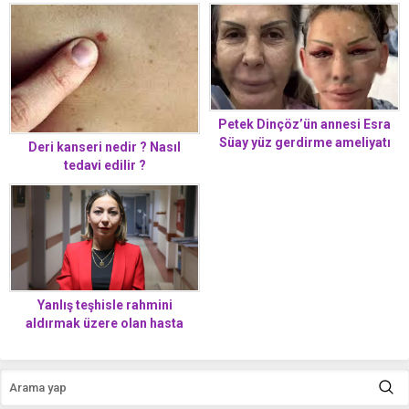
Petek Dinçöz’ün annesi Esra
Süay yüz gerdirme ameliyatı
Deri kanseri nedir ? Nasıl
oldu! Yeni hali kızını solladı
tedavi edilir ?
Yanlış teşhisle rahmini
aldırmak üzere olan hasta
apandisit ameliyatıyla sağlığına
kavuştu