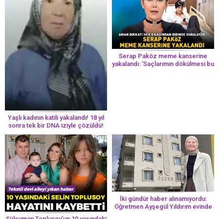
Serap Paköz meme kanserine
yakalandı: ‘Saçlarımın dökülmesi bu
yolun bir parçası!’ Aman dikkat!
Her 8 kadından birinde görülüyor
Yaşlı kadının katili yakalandı! 18 yıl
sonra tek bir DNA iziyle çözüldü!
İki gündür haber alınamıyordu:
Öğretmen Ayşegül Yıldırım evinde
ölü bulundu
Süleyman Toplusoy’un 10 yaşındaki