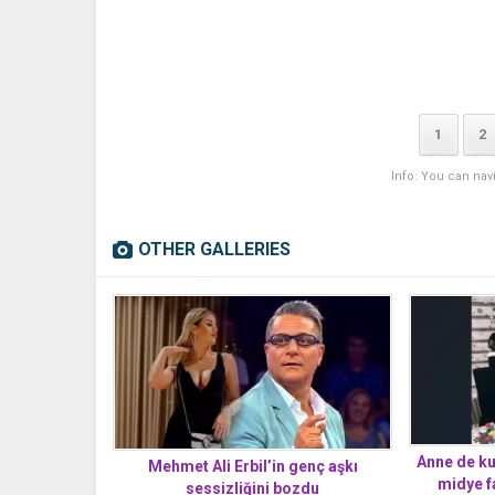
1
2
Info: You can nav
OTHER GALLERIES
Anne de ku
Mehmet Ali Erbil’in genç aşkı
midye fa
sessizliğini bozdu