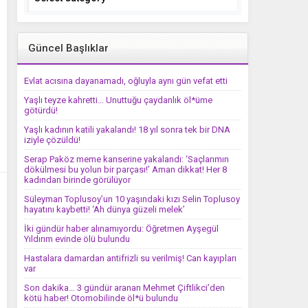
Güncel Başlıklar
Evlat acısına dayanamadı, oğluyla aynı gün vefat etti
Yaşlı teyze kahretti… Unuttuğu çaydanlık öl*üme
götürdü!
Yaşlı kadının katili yakalandı! 18 yıl sonra tek bir DNA
iziyle çözüldü!
Serap Paköz meme kanserine yakalandı: ‘Saçlarımın
dökülmesi bu yolun bir parçası!’ Aman dikkat! Her 8
kadından birinde görülüyor
Süleyman Toplusoy’un 10 yaşındaki kızı Selin Toplusoy
hayatını kaybetti! ‘Ah dünya güzeli melek’
İki gündür haber alınamıyordu: Öğretmen Ayşegül
Yıldırım evinde ölü bulundu
Hastalara damardan antifrizli su verilmiş! Can kayıpları
var
Son dakika… 3 gündür aranan Mehmet Çiftlikci’den
kötü haber! Otomobilinde öl*ü bulundu