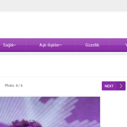
Sağlık
Aşk-İlişkiler
Güzellik
Y
Photo: 4 / 6
NEXT