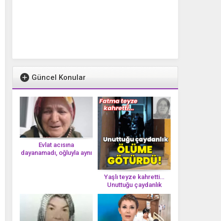
Güncel Konular
Evlat acısına
dayanamadı, oğluyla aynı
gün vefat etti
Yaşlı teyze kahretti…
Unuttuğu çaydanlık
öl*üme götürdü!