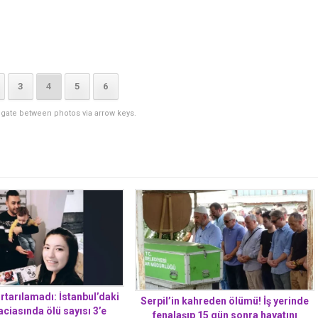
3
4
5
6
igate between photos via arrow keys.
rtarılamadı: İstanbul’daki
Serpil’in kahreden ölümü! İş yerinde
ciasında ölü sayısı 3’e
fenalaşıp 15 gün sonra hayatını