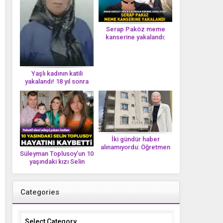
Serap Paköz meme
kanserine yakalandı:
‘Saçlarımın dökülmesi bu
yolun bir parçası!’ Aman
dikkat! Her 8 kadından
birinde görülüyor
Yaşlı kadının katili
yakalandı! 18 yıl sonra
tek bir DNA iziyle
çözüldü!
İki gündür haber
alınamıyordu: Öğretmen
Süleyman Toplusoy’un 10
Ayşegül Yıldırım evinde
yaşındaki kızı Selin
ölü bulundu
Toplusoy hayatını
kaybetti! ‘Ah dünya
güzeli melek’
Categories
Categories