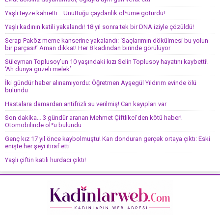
Yaşlı teyze kahretti… Unuttuğu çaydanlık öl*üme götürdü!
Yaşlı kadının katili yakalandı! 18 yıl sonra tek bir DNA iziyle çözüldü!
Serap Paköz meme kanserine yakalandı: ‘Saçlarımın dökülmesi bu yolun
bir parçası!’ Aman dikkat! Her 8 kadından birinde görülüyor
Süleyman Toplusoy’un 10 yaşındaki kızı Selin Toplusoy hayatını kaybetti!
‘Ah dünya güzeli melek’
İki gündür haber alınamıyordu: Öğretmen Ayşegül Yıldırım evinde ölü
bulundu
Hastalara damardan antifrizli su verilmiş! Can kayıpları var
Son dakika… 3 gündür aranan Mehmet Çiftlikci’den kötü haber!
Otomobilinde öl*ü bulundu
Genç kız 17 yıl önce kaybolmuştu! Kan donduran gerçek ortaya çıktı: Eski
enişte her şeyi itiraf etti
Yaşlı çiftin katili hurdacı çıktı!