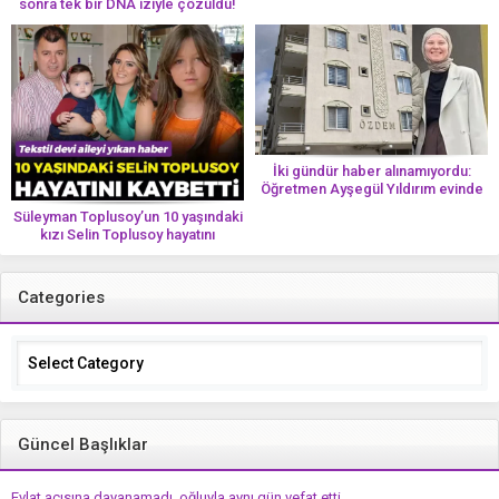
sonra tek bir DNA iziyle çözüldü!
İki gündür haber alınamıyordu:
Öğretmen Ayşegül Yıldırım evinde
ölü bulundu
Süleyman Toplusoy’un 10 yaşındaki
kızı Selin Toplusoy hayatını
kaybetti! ‘Ah dünya güzeli melek’
Categories
Categories
Güncel Başlıklar
Evlat acısına dayanamadı, oğluyla aynı gün vefat etti