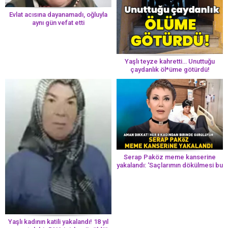
Evlat acısına dayanamadı, oğluyla
aynı gün vefat etti
Yaşlı teyze kahretti… Unuttuğu
çaydanlık öl*üme götürdü!
Serap Paköz meme kanserine
yakalandı: ‘Saçlarımın dökülmesi bu
yolun bir parçası!’ Aman dikkat!
Her 8 kadından birinde görülüyor
Yaşlı kadının katili yakalandı! 18 yıl