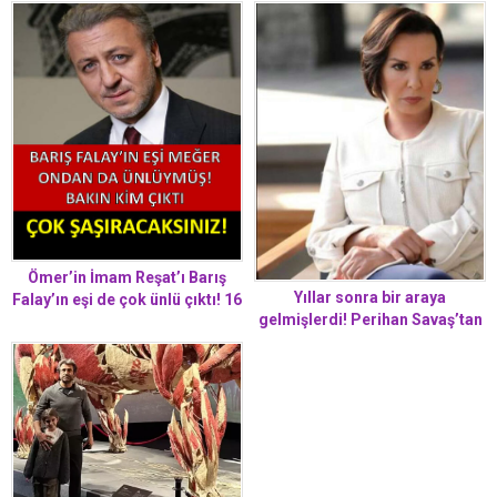
Ömer’in İmam Reşat’ı Barış
Yıllar sonra bir araya
Falay’ın eşi de çok ünlü çıktı! 16
gelmişlerdi! Perihan Savaş’tan
yıl aynı yastığa baş koymuşlar
İbrahim Tatlıses yanıtı