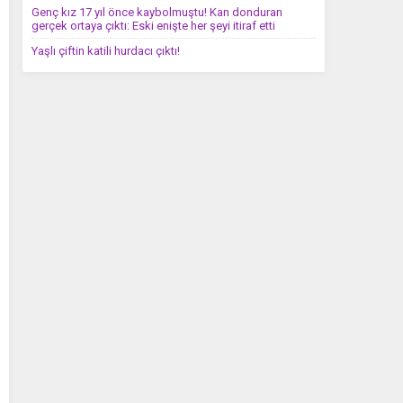
Genç kız 17 yıl önce kaybolmuştu! Kan donduran
gerçek ortaya çıktı: Eski enişte her şeyi itiraf etti
Yaşlı çiftin katili hurdacı çıktı!