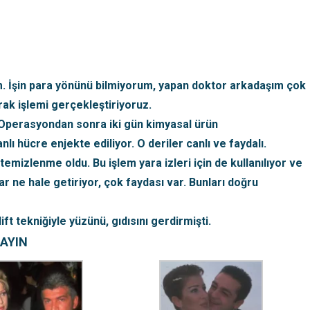
nim. İşin para yönünü bilmiyorum, yapan doktor arkadaşım çok
ak işlemi gerçekleştiriyoruz.
. Operasyondan sonra iki gün kimyasal ürün
ı hücre enjekte ediliyor. O deriler canlı ve faydalı.
emizlenme oldu. Bu işlem yara izleri için de kullanılıyor ve
lar ne hale getiriyor, çok faydası var. Bunları doğru
t tekniğiyle yüzünü, gıdısını gerdirmişti.
LAYIN