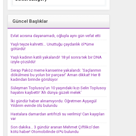
Güncel Başlıklar
Evlat acısına dayanamadı, oğluyla aynı gün vefat etti
Yaşlı teyze kahretti… Unuttuğu çaydanlık öl*üme
götürdü!
Yaşlı kadının katili yakalandı! 18 yıl sonra tek bir DNA
iziyle çözüldü!
Serap Paköz meme kanserine yakalandı: ‘Saçlarımın
dökülmesi bu yolun bir parçası!’ Aman dikkat! Her 8
kadından birinde görülüyor
Süleyman Toplusoy’un 10 yaşındaki kızı Selin Toplusoy
hayatını kaybetti! ‘Ah dünya güzeli melek’
İki gündür haber alınamıyordu: Öğretmen Ayşegül
Yıldırım evinde ölü bulundu
Hastalara damardan antifrizli su verilmiş! Can kayıpları
var
Son dakika… 3 gündür aranan Mehmet Çiftlikci’den
kötü haber! Otomobilinde öl*ü bulundu