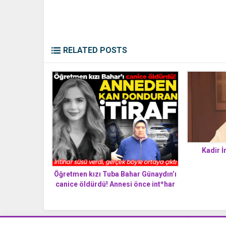
RELATED POSTS
Kadir İ
Öğretmen kızı Tuba Bahar Günaydın’ı
canice öldürdü! Annesi önce int*har
dedi, sonra kan donduran gerçek
ortaya çıktı