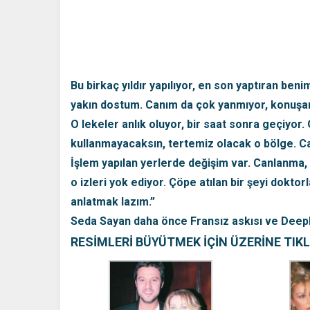
Bu birkaç yıldır yapılıyor, en son yaptıran be
yakın dostum. Canım da çok yanmıyor, konuşar
O lekeler anlık oluyor, bir saat sonra geçiyor
kullanmayacaksın, tertemiz olacak o bölge. Canl
İşlem yapılan yerlerde değişim var. Canlanma, t
o izleri yok ediyor. Çöpe atılan bir şeyi doktor
anlatmak lazım.”
Seda Sayan daha önce Fransız askısı ve Deeplif
RESİMLERİ BÜYÜTMEK İÇİN ÜZERİNE TIK