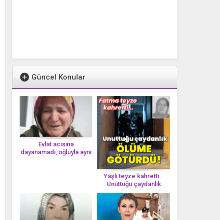
Güncel Konular
Evlat acısına
dayanamadı, oğluyla aynı
gün vefat etti
Yaşlı teyze kahretti…
Unuttuğu çaydanlık
öl*üme götürdü!