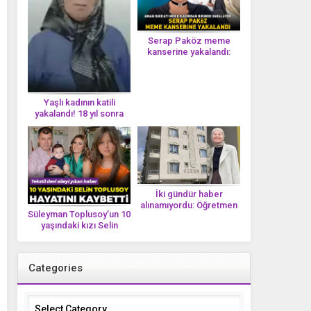
Serap Paköz meme
kanserine yakalandı:
‘Saçlarımın dökülmesi bu
yolun bir parçası!’ Aman
dikkat! Her 8 kadından
birinde görülüyor
Yaşlı kadının katili
yakalandı! 18 yıl sonra
tek bir DNA iziyle
çözüldü!
İki gündür haber
alınamıyordu: Öğretmen
Süleyman Toplusoy’un 10
Ayşegül Yıldırım evinde
yaşındaki kızı Selin
ölü bulundu
Toplusoy hayatını
kaybetti! ‘Ah dünya
güzeli melek’
Categories
Categories