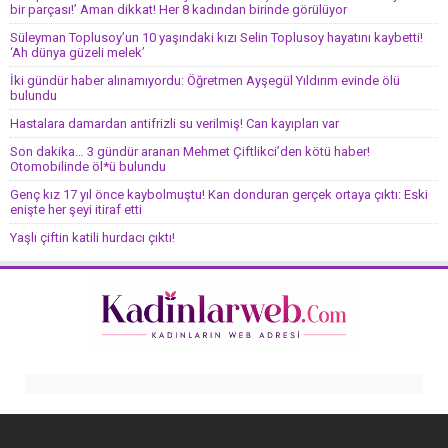
bir parçası!’ Aman dikkat! Her 8 kadından birinde görülüyor
Süleyman Toplusoy’un 10 yaşındaki kızı Selin Toplusoy hayatını kaybetti!
‘Ah dünya güzeli melek’
İki gündür haber alınamıyordu: Öğretmen Ayşegül Yıldırım evinde ölü
bulundu
Hastalara damardan antifrizli su verilmiş! Can kayıpları var
Son dakika… 3 gündür aranan Mehmet Çiftlikci’den kötü haber!
Otomobilinde öl*ü bulundu
Genç kız 17 yıl önce kaybolmuştu! Kan donduran gerçek ortaya çıktı: Eski
enişte her şeyi itiraf etti
Yaşlı çiftin katili hurdacı çıktı!