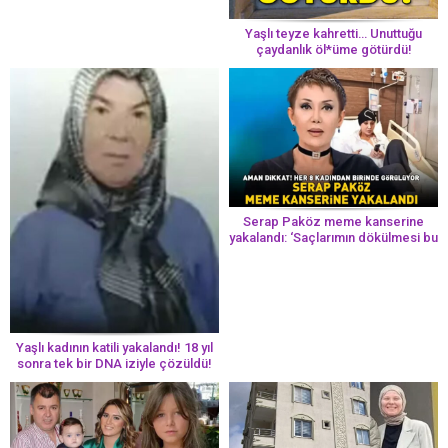
Yaşlı teyze kahretti… Unuttuğu
çaydanlık öl*üme götürdü!
Serap Paköz meme kanserine
yakalandı: ‘Saçlarımın dökülmesi bu
yolun bir parçası!’ Aman dikkat!
Her 8 kadından birinde görülüyor
Yaşlı kadının katili yakalandı! 18 yıl
sonra tek bir DNA iziyle çözüldü!