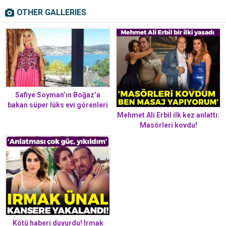
OTHER GALLERIES
Safiye Soyman’ın Boğaz’a
bakan süper lüks evi görenleri
Mehmet Ali Erbil ilk kez anlattı:
büyüledi! Gösterişli eşyaları
Masörleri kovdu!
olay oldu
Kötü haberi duyurdu! Irmak