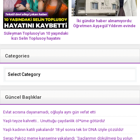
İki gündür haber alınamıyordu:
Öğretmen Ayşegül Yıldırım evinde
ölü bulundu
Süleyman Toplusoy’un 10 yaşındaki
kızı Selin Toplusoy hayatını
kaybetti! ‘Ah dünya güzeli melek’
Categories
Categories
Güncel Başlıklar
Evlat acısına dayanamadı, oğluyla aynı gün vefat etti
Yaşlı teyze kahretti… Unuttuğu çaydanlık öl*üme götürdü!
Yaşlı kadının katili yakalandı! 18 yıl sonra tek bir DNA iziyle çözüldü!
Serap Paköz meme kanserine yakalandı: ‘Saçlarımın dökülmesi bu yolun