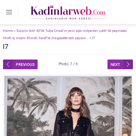
Home
»
Sürpriz ikili! 42'lik Tuba Ünsal'ın yeni aşkı milyarder çıktı! 56 yaşındaki
Hintli iş insanı Shirish Saraf’la megayatta tatil yapıyor...
»
l7
l7
Photo: 7 / 9
PREVIOUS
NEXT