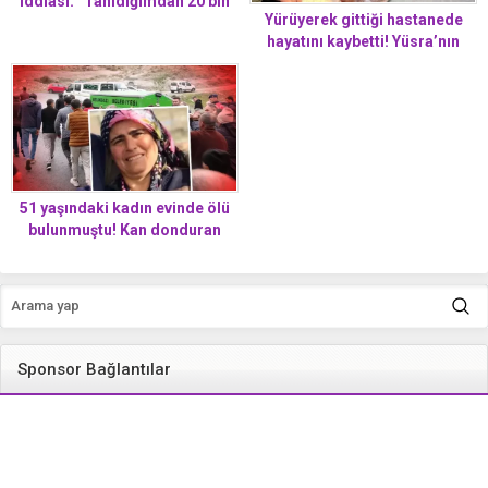
iddiası: “Tanıdığımdan 20 bin
Yürüyerek gittiği hastanede
TL istemiş”
hayatını kaybetti! Yüsra’nın
otopsi raporu çıktı
51 yaşındaki kadın evinde ölü
bulunmuştu! Kan donduran
olayda şok gelişme: Eşi ve oğlu
gözaltına alındı
Sponsor Bağlantılar