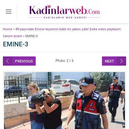
Home
»
89 yaşındaki Emine teyzenin katili en yakını çıktı! Şoke eden paylaşım:
Canım anam
»
EMINE-3
EMINE-3
Photo: 2 / 6
PREVIOUS
NEXT