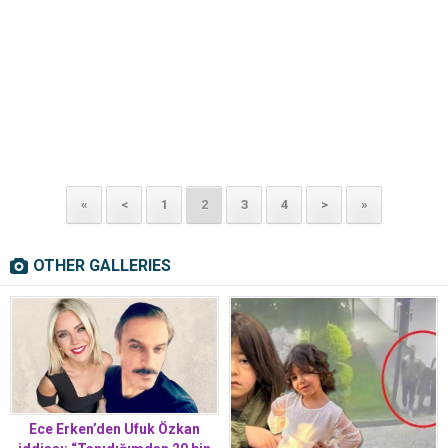
«
<
1
2
3
4
>
»
OTHER GALLERIES
Ece Erken’den Ufuk Özkan