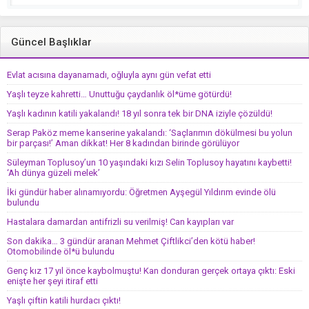
Güncel Başlıklar
Evlat acısına dayanamadı, oğluyla aynı gün vefat etti
Yaşlı teyze kahretti… Unuttuğu çaydanlık öl*üme götürdü!
Yaşlı kadının katili yakalandı! 18 yıl sonra tek bir DNA iziyle çözüldü!
Serap Paköz meme kanserine yakalandı: ‘Saçlarımın dökülmesi bu yolun
bir parçası!’ Aman dikkat! Her 8 kadından birinde görülüyor
Süleyman Toplusoy’un 10 yaşındaki kızı Selin Toplusoy hayatını kaybetti!
‘Ah dünya güzeli melek’
İki gündür haber alınamıyordu: Öğretmen Ayşegül Yıldırım evinde ölü
bulundu
Hastalara damardan antifrizli su verilmiş! Can kayıpları var
Son dakika… 3 gündür aranan Mehmet Çiftlikci’den kötü haber!
Otomobilinde öl*ü bulundu
Genç kız 17 yıl önce kaybolmuştu! Kan donduran gerçek ortaya çıktı: Eski
enişte her şeyi itiraf etti
Yaşlı çiftin katili hurdacı çıktı!