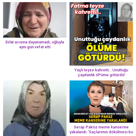
Evlat acısına dayanamadı, oğluyla
aynı gün vefat etti
Yaşlı teyze kahretti… Unuttuğu
çaydanlık öl*üme götürdü!
Serap Paköz meme kanserine
yakalandı: ‘Saçlarımın dökülmesi bu