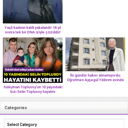
yolun bir parçası!’ Aman dikkat!
Her 8 kadından birinde görülüyor
Yaşlı kadının katili yakalandı! 18 yıl
sonra tek bir DNA iziyle çözüldü!
İki gündür haber alınamıyordu:
Öğretmen Ayşegül Yıldırım evinde
ölü bulundu
Süleyman Toplusoy’un 10 yaşındaki
kızı Selin Toplusoy hayatını
kaybetti! ‘Ah dünya güzeli melek’
Categories
Categories