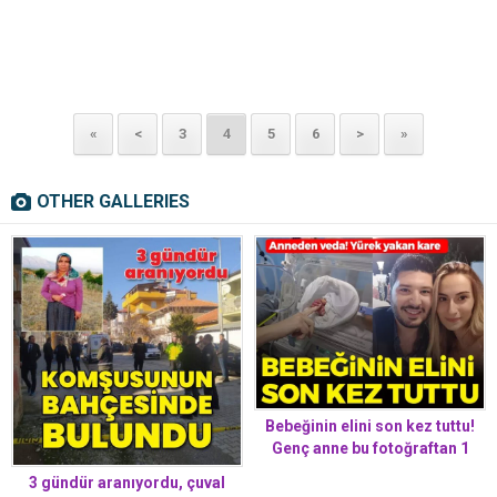
«
<
3
4
5
6
>
»
OTHER GALLERIES
Bebeğinin elini son kez tuttu!
Genç anne bu fotoğraftan 1
hafta sonra öldü
3 gündür aranıyordu, çuval