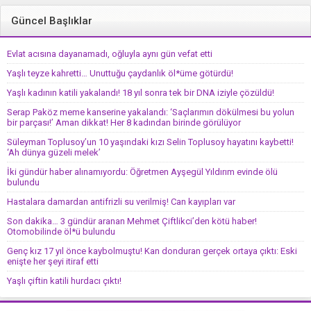
Güncel Başlıklar
Evlat acısına dayanamadı, oğluyla aynı gün vefat etti
Yaşlı teyze kahretti… Unuttuğu çaydanlık öl*üme götürdü!
Yaşlı kadının katili yakalandı! 18 yıl sonra tek bir DNA iziyle çözüldü!
Serap Paköz meme kanserine yakalandı: ‘Saçlarımın dökülmesi bu yolun
bir parçası!’ Aman dikkat! Her 8 kadından birinde görülüyor
Süleyman Toplusoy’un 10 yaşındaki kızı Selin Toplusoy hayatını kaybetti!
‘Ah dünya güzeli melek’
İki gündür haber alınamıyordu: Öğretmen Ayşegül Yıldırım evinde ölü
bulundu
Hastalara damardan antifrizli su verilmiş! Can kayıpları var
Son dakika… 3 gündür aranan Mehmet Çiftlikci’den kötü haber!
Otomobilinde öl*ü bulundu
Genç kız 17 yıl önce kaybolmuştu! Kan donduran gerçek ortaya çıktı: Eski
enişte her şeyi itiraf etti
Yaşlı çiftin katili hurdacı çıktı!