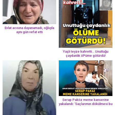
Evlat acısına dayanamadı, oğluyla
aynı gün vefat etti
Yaşlı teyze kahretti… Unuttuğu
çaydanlık öl*üme götürdü!
Serap Paköz meme kanserine
yakalandı: ‘Saçlarımın dökülmesi bu
yolun bir parçası!’ Aman dikkat!
Her 8 kadından birinde görülüyor