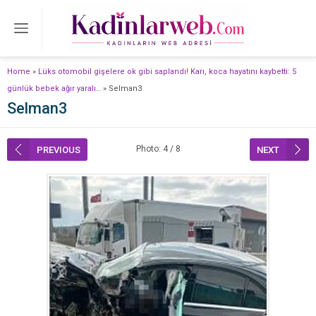
Home
»
Lüks otomobil gişelere ok gibi saplandı! Karı, koca hayatını kaybetti: 5
günlük bebek ağır yaralı…
»
Selman3
Selman3
Photo: 4 / 8
PREVIOUS
NEXT