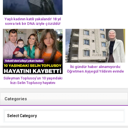
Yaşlı kadının katili yakalandı! 18 yıl
sonra tek bir DNA iziyle çözüldü!
İki gündür haber alınamıyordu:
Öğretmen Ayşegül Yıldırım evinde
ölü bulundu
Süleyman Toplusoy’un 10 yaşındaki
kızı Selin Toplusoy hayatını
kaybetti! ‘Ah dünya güzeli melek’
Categories
Categories