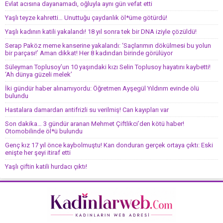
Evlat acısına dayanamadı, oğluyla aynı gün vefat etti
Yaşlı teyze kahretti… Unuttuğu çaydanlık öl*üme götürdü!
Yaşlı kadının katili yakalandı! 18 yıl sonra tek bir DNA iziyle çözüldü!
Serap Paköz meme kanserine yakalandı: ‘Saçlarımın dökülmesi bu yolun
bir parçası!’ Aman dikkat! Her 8 kadından birinde görülüyor
Süleyman Toplusoy’un 10 yaşındaki kızı Selin Toplusoy hayatını kaybetti!
‘Ah dünya güzeli melek’
İki gündür haber alınamıyordu: Öğretmen Ayşegül Yıldırım evinde ölü
bulundu
Hastalara damardan antifrizli su verilmiş! Can kayıpları var
Son dakika… 3 gündür aranan Mehmet Çiftlikci’den kötü haber!
Otomobilinde öl*ü bulundu
Genç kız 17 yıl önce kaybolmuştu! Kan donduran gerçek ortaya çıktı: Eski
enişte her şeyi itiraf etti
Yaşlı çiftin katili hurdacı çıktı!