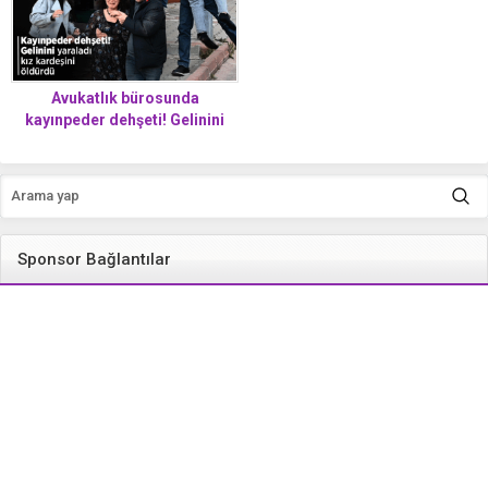
Avukatlık bürosunda
kayınpeder dehşeti! Gelinini
yaraladı, kız kardeşini öldürdü
Sponsor Bağlantılar