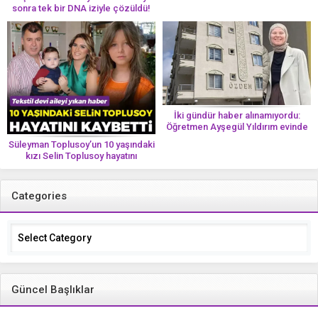
sonra tek bir DNA iziyle çözüldü!
İki gündür haber alınamıyordu:
Öğretmen Ayşegül Yıldırım evinde
ölü bulundu
Süleyman Toplusoy’un 10 yaşındaki
kızı Selin Toplusoy hayatını
kaybetti! ‘Ah dünya güzeli melek’
Categories
Categories
Güncel Başlıklar