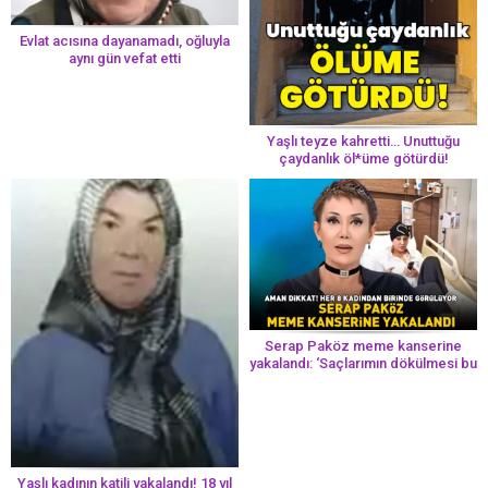
Evlat acısına dayanamadı, oğluyla
aynı gün vefat etti
Yaşlı teyze kahretti… Unuttuğu
çaydanlık öl*üme götürdü!
Serap Paköz meme kanserine
yakalandı: ‘Saçlarımın dökülmesi bu
yolun bir parçası!’ Aman dikkat!
Her 8 kadından birinde görülüyor
Yaşlı kadının katili yakalandı! 18 yıl