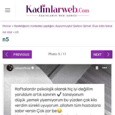
Home
»
Hastalığının metastaz yaptığını duyurmuştu! Şarkıcı Şimal: Dua edin bana
ne olur
»
n5
n5
Photo: 5 / 11
PREVIOUS
NEXT