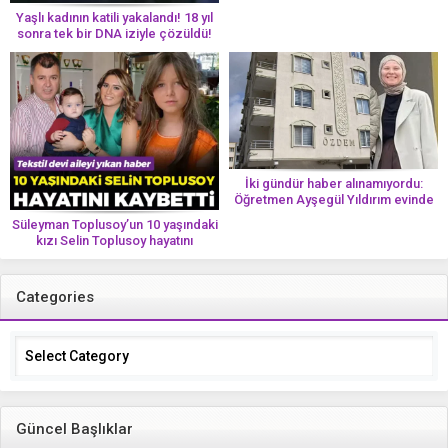
Yaşlı kadının katili yakalandı! 18 yıl
sonra tek bir DNA iziyle çözüldü!
İki gündür haber alınamıyordu:
Öğretmen Ayşegül Yıldırım evinde
ölü bulundu
Süleyman Toplusoy’un 10 yaşındaki
kızı Selin Toplusoy hayatını
kaybetti! ‘Ah dünya güzeli melek’
Categories
Categories
Güncel Başlıklar