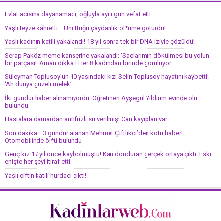
Evlat acısına dayanamadı, oğluyla aynı gün vefat etti
Yaşlı teyze kahretti… Unuttuğu çaydanlık öl*üme götürdü!
Yaşlı kadının katili yakalandı! 18 yıl sonra tek bir DNA iziyle çözüldü!
Serap Paköz meme kanserine yakalandı: ‘Saçlarımın dökülmesi bu yolun
bir parçası!’ Aman dikkat! Her 8 kadından birinde görülüyor
Süleyman Toplusoy’un 10 yaşındaki kızı Selin Toplusoy hayatını kaybetti!
‘Ah dünya güzeli melek’
İki gündür haber alınamıyordu: Öğretmen Ayşegül Yıldırım evinde ölü
bulundu
Hastalara damardan antifrizli su verilmiş! Can kayıpları var
Son dakika… 3 gündür aranan Mehmet Çiftlikci’den kötü haber!
Otomobilinde öl*ü bulundu
Genç kız 17 yıl önce kaybolmuştu! Kan donduran gerçek ortaya çıktı: Eski
enişte her şeyi itiraf etti
Yaşlı çiftin katili hurdacı çıktı!