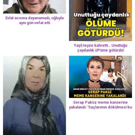
Evlat acısına dayanamadı, oğluyla
aynı gün vefat etti
Yaşlı teyze kahretti… Unuttuğu
çaydanlık öl*üme götürdü!
Serap Paköz meme kanserine
yakalandı: ‘Saçlarımın dökülmesi bu
yolun bir parçası!’ Aman dikkat!
Her 8 kadından birinde görülüyor