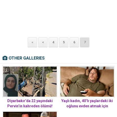
«
<
4
5
6
7
OTHER GALLERIES
Diyarbakır’da 22 yaşındaki
Yaşlı kadın, 40’lı yaşlardaki iki
Pervin’in kahreden ölümü!
oğlunu evden atmak için
Yerde hareketsiz yatan keçiye
mahkemeye gitti
dokununca akıma kapıldı