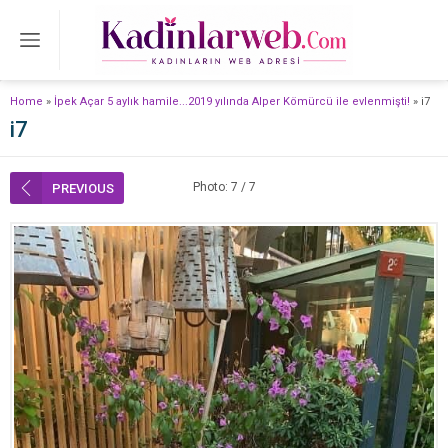
Home
»
İpek Açar 5 aylık hamile...2019 yılında Alper Kömürcü ile evlenmişti!
»
i7
i7
Photo: 7 / 7
PREVIOUS