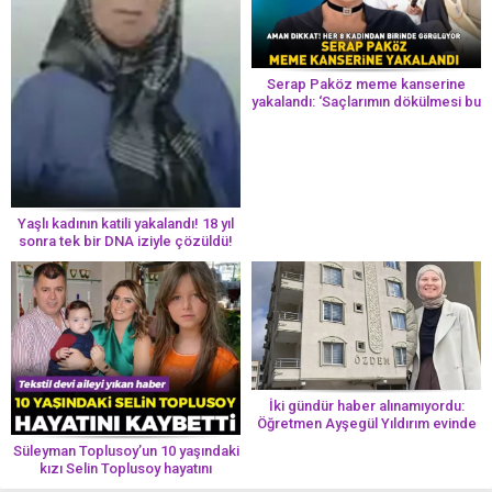
Serap Paköz meme kanserine
yakalandı: ‘Saçlarımın dökülmesi bu
yolun bir parçası!’ Aman dikkat!
Her 8 kadından birinde görülüyor
Yaşlı kadının katili yakalandı! 18 yıl
sonra tek bir DNA iziyle çözüldü!
İki gündür haber alınamıyordu:
Öğretmen Ayşegül Yıldırım evinde
ölü bulundu
Süleyman Toplusoy’un 10 yaşındaki
kızı Selin Toplusoy hayatını
kaybetti! ‘Ah dünya güzeli melek’