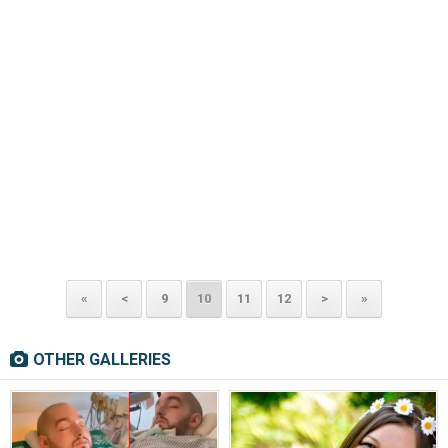
«
<
9
10
11
12
>
»
OTHER GALLERIES