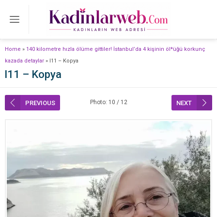
Home
»
140 kilometre hızla ölüme gittiler! İstanbul’da 4 kişinin öl*üğü korkunç
kazada detaylar
»
l11 – Kopya
l11 – Kopya
Photo: 10 / 12
PREVIOUS
NEXT