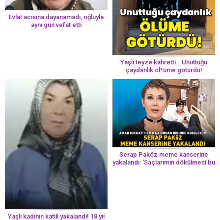
Evlat acısına dayanamadı, oğluyla
aynı gün vefat etti
Yaşlı teyze kahretti… Unuttuğu
çaydanlık öl*üme götürdü!
Serap Paköz meme kanserine
yakalandı: ‘Saçlarımın dökülmesi bu
yolun bir parçası!’ Aman dikkat!
Her 8 kadından birinde görülüyor
Yaşlı kadının katili yakalandı! 18 yıl