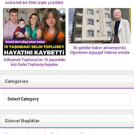
sonra tek bir DNA iziyle çözüldü!
İki gündür haber alınamıyordu:
Öğretmen Ayşegül Yıldırım evinde
ölü bulundu
Süleyman Toplusoy’un 10 yaşındaki
kızı Selin Toplusoy hayatını
kaybetti! ‘Ah dünya güzeli melek’
Categories
Categories
Güncel Başlıklar