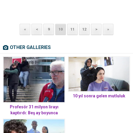
«
<
9
10
11
12
>
»
OTHER GALLERIES
10 yıl sonra gelen mutluluk
Profesör 31 milyon lirayı
kaptırdı: Beş ay boyunca
üzerimde ince ince çalıştılar