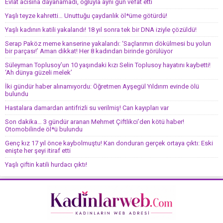
Evlat acısına dayanamadı, oğluyla aynı gün vefat etti
Yaşlı teyze kahretti… Unuttuğu çaydanlık öl*üme götürdü!
Yaşlı kadının katili yakalandı! 18 yıl sonra tek bir DNA iziyle çözüldü!
Serap Paköz meme kanserine yakalandı: ‘Saçlarımın dökülmesi bu yolun
bir parçası!’ Aman dikkat! Her 8 kadından birinde görülüyor
Süleyman Toplusoy’un 10 yaşındaki kızı Selin Toplusoy hayatını kaybetti!
‘Ah dünya güzeli melek’
İki gündür haber alınamıyordu: Öğretmen Ayşegül Yıldırım evinde ölü
bulundu
Hastalara damardan antifrizli su verilmiş! Can kayıpları var
Son dakika… 3 gündür aranan Mehmet Çiftlikci’den kötü haber!
Otomobilinde öl*ü bulundu
Genç kız 17 yıl önce kaybolmuştu! Kan donduran gerçek ortaya çıktı: Eski
enişte her şeyi itiraf etti
Yaşlı çiftin katili hurdacı çıktı!