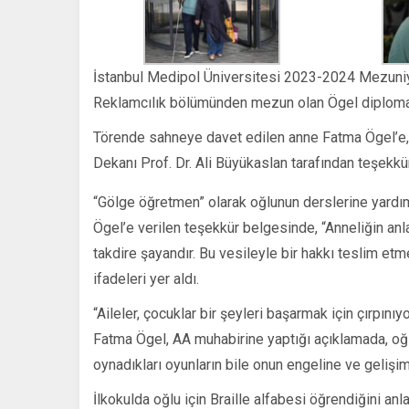
İstanbul Medipol Üniversitesi 2023-2024 Mezuniyet 
Reklamcılık bölümünden mezun olan Ögel diplomas
Törende sahneye davet edilen anne Fatma Ögel’e, 
Dekanı Prof. Dr. Ali Büyükaslan tarafından teşekkür
“Gölge öğretmen” olarak oğlunun derslerine yardı
Ögel’e verilen teşekkür belgesinde, “Anneliğin anla
takdire şayandır. Bu vesileyle bir hakkı teslim et
ifadeleri yer aldı.
“Aileler, çocuklar bir şeyleri başarmak için çırpınıyo
Fatma Ögel, AA muhabirine yaptığı açıklamada, o
oynadıkları oyunların bile onun engeline ve gelişim
İlkokulda oğlu için Braille alfabesi öğrendiğini a