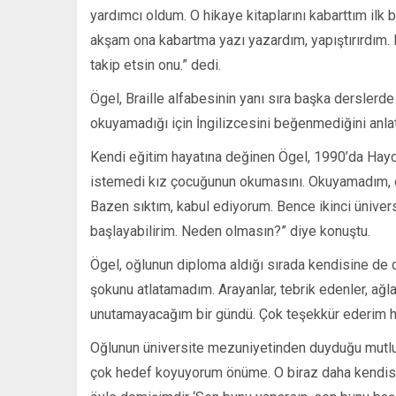
yardımcı oldum. O hikaye kitaplarını kabarttım ilk
akşam ona kabartma yazı yazardım, yapıştırırdım. R
takip etsin onu.” dedi.
Ögel, Braille alfabesinin yanı sıra başka derslerde d
okuyamadığı için İngilizcesini beğenmediğini anlat
Kendi eğitim hayatına değinen Ögel, 1990’da Hay
istemedi kız çocuğunun okumasını. Okuyamadım, 
Bazen sıktım, kabul ediyorum. Bence ikinci üniver
başlayabilirim. Neden olmasın?” diye konuştu.
Ögel, oğlunun diploma aldığı sırada kendisine de cü
şokunu atlatamadım. Arayanlar, tebrik edenler, ağla
unutamayacağım bir gündü. Çok teşekkür ederim h
Oğlunun üniversite mezuniyetinden duyduğu mutlul
çok hedef koyuyorum önüme. O biraz daha kendisin