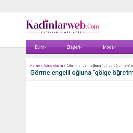
Evim
El İşleri
Moda
Home
»
İlginç olaylar
»
Görme engelli oğluna “gölge öğretmen” o
Görme engelli oğluna “gölge öğretm