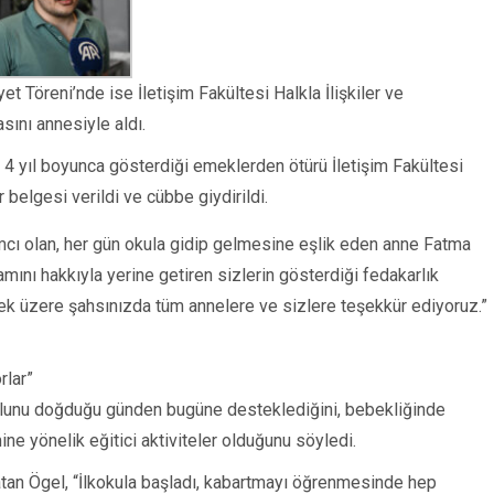
Töreni’nde ise İletişim Fakültesi Halkla İlişkiler ve
ını annesiyle aldı.
4 yıl boyunca gösterdiği emeklerden ötürü İletişim Fakültesi
 belgesi verildi ve cübbe giydirildi.
mcı olan, her gün okula gidip gelmesine eşlik eden anne Fatma
mını hakkıyla yerine getiren sizlerin gösterdiği fedakarlık
mek üzere şahsınızda tüm annelere ve sizlere teşekkür ediyoruz.”
rlar”
ğlunu doğduğu günden bugüne desteklediğini, bebekliğinde
ine yönelik eğitici aktiviteler olduğunu söyledi.
nlatan Ögel, “İlkokula başladı, kabartmayı öğrenmesinde hep