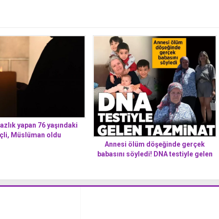
pazlık yapan 76 yaşındaki
çli, Müslüman oldu
Annesi ölüm döşeğinde gerçek
babasını söyledi! DNA testiyle gelen
tazminat