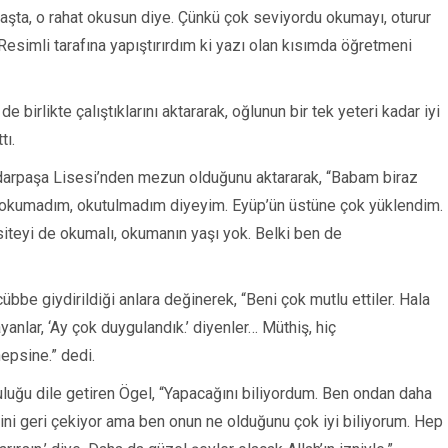
 başta, o rahat okusun diye. Çünkü çok seviyordu okumayı, oturur
esimli tarafına yapıştırırdım ki yazı olan kısımda öğretmeni
e birlikte çalıştıklarını aktararak, oğlunun bir tek yeteri kadar iyi
tı.
darpaşa Lisesi’nden mezun olduğunu aktararak, “Babam biraz
okumadım, okutulmadım diyeyim. Eyüp’ün üstüne çok yüklendim.
siteyi de okumalı, okumanın yaşı yok. Belki ben de
bbe giydirildiği anlara değinerek, “Beni çok mutlu ettiler. Hala
yanlar, ‘Ay çok duygulandık.’ diyenler… Müthiş, hiç
epsine.” dedi.
uğu dile getiren Ögel, “Yapacağını biliyordum. Ben ondan daha
i geri çekiyor ama ben onun ne olduğunu çok iyi biliyorum. Hep