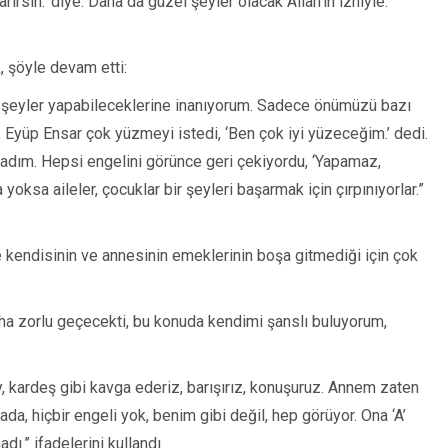
rsın.’ diye. Daha da güzel şeyler olacak Allah’ın izniyle.”
, şöyle devam etti:
bir şeyler yapabileceklerine inanıyorum. Sadece önümüzü bazı
 Eyüp Ensar çok yüzmeyi istedi, ‘Ben çok iyi yüzeceğim.’ dedi.
adım. Hepsi engelini görünce geri çekiyordu, ‘Yapamaz,
ksa aileler, çocuklar bir şeyleri başarmak için çırpınıyorlar.”
kendisinin ve annesinin emeklerinin boşa gitmediği için çok
a zorlu geçecekti, bu konuda kendimi şanslı buluyorum,
, kardeş gibi kavga ederiz, barışırız, konuşuruz. Annem zaten
ada, hiçbir engeli yok, benim gibi değil, hep görüyor. Ona ‘A’
dı.” ifadelerini kullandı.