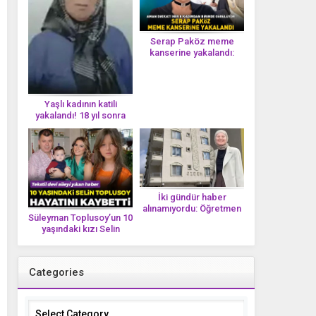
Serap Paköz meme
kanserine yakalandı:
‘Saçlarımın dökülmesi bu
yolun bir parçası!’ Aman
dikkat! Her 8 kadından
birinde görülüyor
Yaşlı kadının katili
yakalandı! 18 yıl sonra
tek bir DNA iziyle
çözüldü!
İki gündür haber
alınamıyordu: Öğretmen
Süleyman Toplusoy’un 10
Ayşegül Yıldırım evinde
yaşındaki kızı Selin
ölü bulundu
Toplusoy hayatını
kaybetti! ‘Ah dünya
güzeli melek’
Categories
Categories