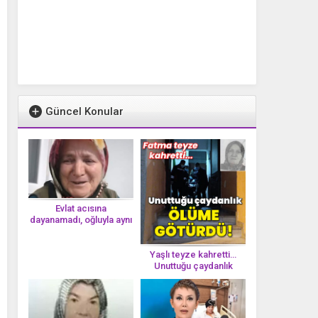
Güncel Konular
Evlat acısına
dayanamadı, oğluyla aynı
gün vefat etti
Yaşlı teyze kahretti…
Unuttuğu çaydanlık
öl*üme götürdü!