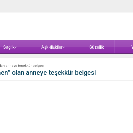
Sağlık
Aşk-İlişkiler
Güzellik
Y
lan anneye teşekkür belgesi
en” olan anneye teşekkür belgesi