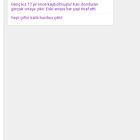
Genç kız 17 yıl önce kaybolmuştu! Kan donduran
gerçek ortaya çıktı: Eski enişte her şeyi itiraf etti
Yaşlı çiftin katili hurdacı çıktı!