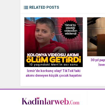
RELATED POSTS
30 yıl pa
İsve
İzmir’de korkunç olay! TikTok’taki
akımı deneyen küçük çocuk hayatını
kaybetti