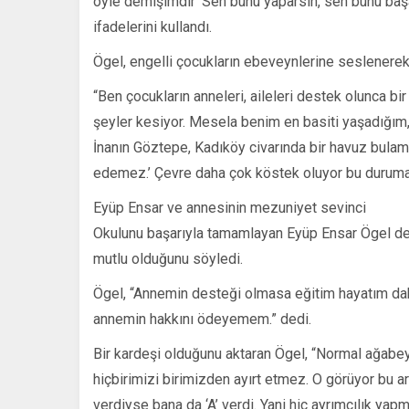
öyle demişimdir ‘Sen bunu yaparsın, sen bunu başarı
ifadelerini kullandı.
Ögel, engelli çocukların ebeveynlerine seslenerek
“Ben çocukların anneleri, aileleri destek olunca 
şeyler kesiyor. Mesela benim en basiti yaşadığım,
İnanın Göztepe, Kadıköy civarında bir havuz bulam
edemez.’ Çevre daha çok köstek oluyor bu duruma yo
Eyüp Ensar ve annesinin mezuniyet sevinci
Okulunu başarıyla tamamlayan Eyüp Ensar Ögel de 
mutlu olduğunu söyledi.
Ögel, “Annemin desteği olmasa eğitim hayatım dah
annemin hakkını ödeyemem.” dedi.
Bir kardeşi olduğunu aktaran Ögel, “Normal ağabey
hiçbirimizi birimizden ayırt etmez. O görüyor bu ar
verdiyse bana da ‘A’ verdi. Yani hiç ayrımcılık yapma