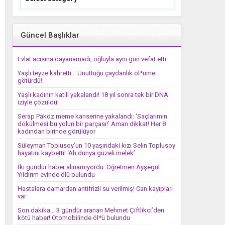
Güncel Başlıklar
Evlat acısına dayanamadı, oğluyla aynı gün vefat etti
Yaşlı teyze kahretti… Unuttuğu çaydanlık öl*üme
götürdü!
Yaşlı kadının katili yakalandı! 18 yıl sonra tek bir DNA
iziyle çözüldü!
Serap Paköz meme kanserine yakalandı: ‘Saçlarımın
dökülmesi bu yolun bir parçası!’ Aman dikkat! Her 8
kadından birinde görülüyor
Süleyman Toplusoy’un 10 yaşındaki kızı Selin Toplusoy
hayatını kaybetti! ‘Ah dünya güzeli melek’
İki gündür haber alınamıyordu: Öğretmen Ayşegül
Yıldırım evinde ölü bulundu
Hastalara damardan antifrizli su verilmiş! Can kayıpları
var
Son dakika… 3 gündür aranan Mehmet Çiftlikci’den
kötü haber! Otomobilinde öl*ü bulundu