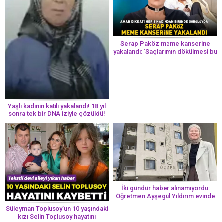
Serap Paköz meme kanserine
yakalandı: ‘Saçlarımın dökülmesi bu
yolun bir parçası!’ Aman dikkat!
Her 8 kadından birinde görülüyor
Yaşlı kadının katili yakalandı! 18 yıl
sonra tek bir DNA iziyle çözüldü!
İki gündür haber alınamıyordu:
Öğretmen Ayşegül Yıldırım evinde
ölü bulundu
Süleyman Toplusoy’un 10 yaşındaki
kızı Selin Toplusoy hayatını