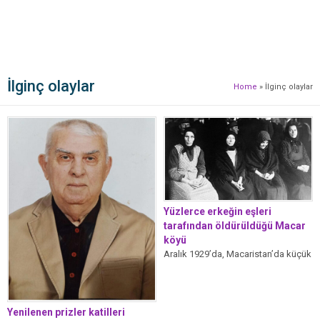
İlginç olaylar
Home
»
İlginç olaylar
Yüzlerce erkeğin eşleri
tarafından öldürüldüğü Macar
köyü
Aralık 1929’da, Macaristan’da küçük
bir şehir olan Szolnok adliyesinde
bir duruşma yapıldı. Davada
yargılanan onlarca...
Yenilenen prizler katilleri