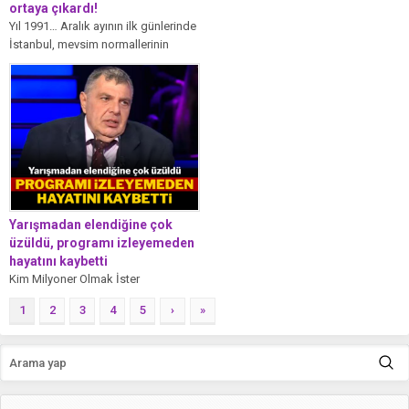
ortaya çıkardı!
Yıl 1991… Aralık ayının ilk günlerinde
İstanbul, mevsim normallerinin
üzerinde seyreden bir hava
yaşıyordu. Yağmurun...
Yarışmadan elendiğine çok
üzüldü, programı izleyemeden
hayatını kaybetti
Kim Milyoner Olmak İster
yarışmasının dün yayınlanan
1
2
3
4
5
›
»
bölümüne katılan diş hekimi Yaman
Özkan, seyirci jokerini...