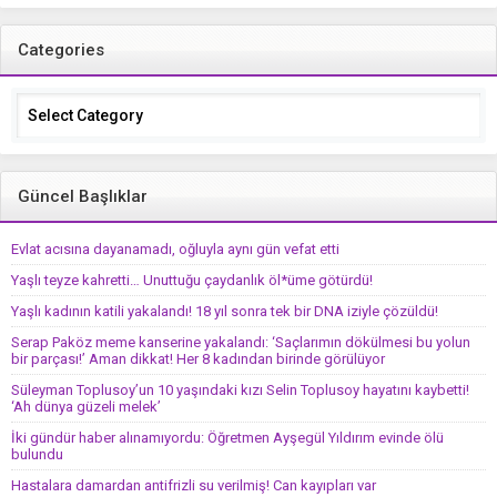
kaybetti! ‘Ah dünya güzeli melek’
Categories
Categories
Güncel Başlıklar
Evlat acısına dayanamadı, oğluyla aynı gün vefat etti
Yaşlı teyze kahretti… Unuttuğu çaydanlık öl*üme götürdü!
Yaşlı kadının katili yakalandı! 18 yıl sonra tek bir DNA iziyle çözüldü!
Serap Paköz meme kanserine yakalandı: ‘Saçlarımın dökülmesi bu yolun
bir parçası!’ Aman dikkat! Her 8 kadından birinde görülüyor
Süleyman Toplusoy’un 10 yaşındaki kızı Selin Toplusoy hayatını kaybetti!
‘Ah dünya güzeli melek’
İki gündür haber alınamıyordu: Öğretmen Ayşegül Yıldırım evinde ölü
bulundu
Hastalara damardan antifrizli su verilmiş! Can kayıpları var