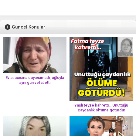
Güncel Konular
Evlat acısına dayanamadı, oğluyla
aynı gün vefat etti
Yaşlı teyze kahretti… Unuttuğu
çaydanlık öl*üme götürdü!